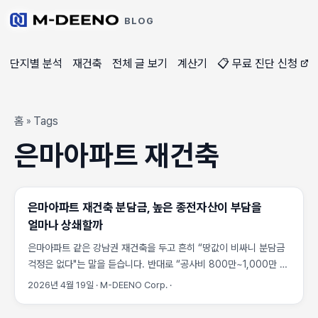
BLOG
단지별 분석
재건축
전체 글 보기
계산기
📋 무료 진단 신청
홈
Tags
»
은마아파트 재건축
은마아파트 재건축 분담금, 높은 종전자산이 부담을
얼마나 상쇄할까
은마아파트 같은 강남권 재건축을 두고 흔히 “땅값이 비싸니 분담금
걱정은 없다"는 말을 듣습니다. 반대로 “공사비 800만~1,000만 원
시대에는 강남도 분담금 폭탄"이라는 말도 들립니다. 둘 다 절반만
2026년 4월 19일
·
M-DEENO Corp.
·
맞습니다. 높은 종전자산이 부담을 상쇄하는 힘과, 고급화 공사비가
부담을 키우는 힘은 같은 공식 안에서 정반대로 작용합니다. 이 글은