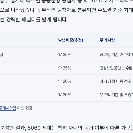
통부 통계에 따르면 공공분양 당첨자 중 약 10~15%가 부적격
으로 나타났습니다. 부적격 당첨자로 분류되면 수도권 기준 최대
는 강력한 페널티를 받게 됩니다.
발생 비중(추정)
주의 사항
미달
약 35%
공고일 기준 거주지 
과
약 25%
건강보험공단 보수월
약 20%
과거 당첨 이력 전수
약 20%
무주택 기간 및 부양
 공개시스템
확인 권장
 분석한 결과, 5060 세대는 특히 자녀의 독립 여부에 따른 가구