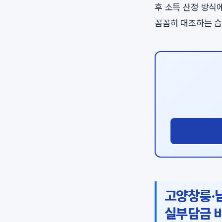
후 소득 산정 방식
꼼꼼히 대조하는 습
고양창릉·
실부담금 