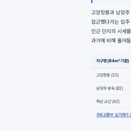
고양창릉과 남양주 
접근했다가는 입주 
인근 단지의 시세를
과거에 비해 줄어들
지구명 (84㎡ 기준)
고양창릉 (S3)
남양주 왕숙 (B2)
하남 교산 (A2)
국토교통부 실거래가