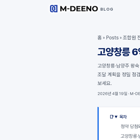
BLOG
홈
Posts
조합원 
»
»
고양창릉 6
고양창릉·남양주 왕숙 
조달 계획을 정밀 점
보세요.
2026년 4월 19일
·
M-DE
목차
청약 당첨돼
고양창릉·