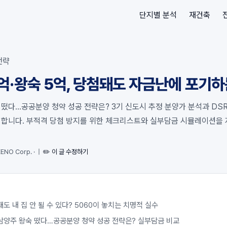
단지별 분석
재건축
전략
억·왕숙 5억, 당첨돼도 자금난에 포기하
떴다…공공분양 청약 성공 전략은? 3기 신도시 추정 분양가 분석과 DSR
검합니다. 부적격 당첨 방지를 위한 체크리스트와 실부담금 시뮬레이션을 
ENO Corp.
·
|
✏️ 이 글 수정하기
도 내 집 안 될 수 있다? 5060이 놓치는 치명적 실수
남양주 왕숙 떴다…공공분양 청약 성공 전략은? 실부담금 비교