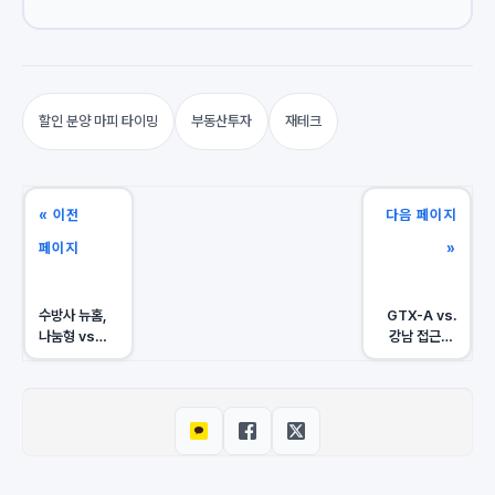
할인 분양 마피 타이밍
부동산투자
재테크
« 이전
다음 페이지
페이지
»
수방사 뉴홈,
GTX-A vs.
나눔형 vs
강남 접근성:
선택형: 4억
하남 교산 vs
시세차익 포기
고양 창릉 3기
vs 6년 후
신도시,
폭탄?
승자는?
전문가의
유불리 분석