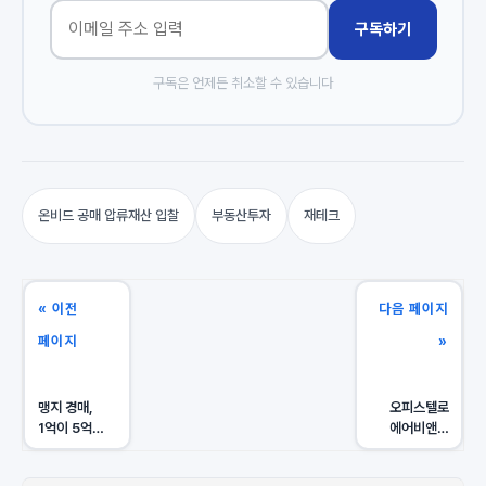
구독하기
구독은 언제든 취소할 수 있습니다
온비드 공매 압류재산 입찰
부동산투자
재테크
« 이전
다음 페이지
페이지
»
맹지 경매,
오피스텔로
1억이 5억
에어비앤비
되는 마법?
합법 수익
도로 사용
2배? 숨겨진