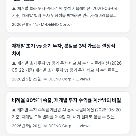
▲ 재개발 빌라 투자 위험성 AI 분석 시뮬레이션 (2026-06-04
기준) 재개발 빌라 투자 위험성을 피하려면 권리가액(비례율을
적용한 내 실질 지분 가치)과 추가분담금(조합원 분양가에서
2026년 6월 4일
·
M-DEENO Corp.
·
권리가액을 뺀 금액)의 불확실성을 가장 먼저 점검해야 합니다. 초기
투자금이 적다는 이유로 노후 빌라를 매수했다가, 현금청산(조합원
자격을 잃고 돈으로 보상받는 것) 대상이 되거나 수억 원의
재개발 초기 vs 중기 투자, 분담금 3억 가르는 결정적
추가분담금을 떠안는 사례가 늘고 있습니다. 지분 쪼개기와
차이
현금청산, 재개발 빌라 투자 위험성의 첫 단추 재개발 구역 내 빌라
▲ 재개발 초기 투자 vs 중기 투자 비교 AI 분석 시뮬레이션 (2026-
투자는 권리산정기준일 이후에 지분 쪼개기(하나의 토지를 여러 개로
05-22 기준) 재개발 초기 투자 vs 중기 투자 비교 시 수익률을
분할하여 분양권을 늘리는 행위)가 이루어진 매물을 살 경우
가르는 핵심 요인은 사업시행인가(시장·군수가 재개발 사업계획을
입주권을 받지 못하고 현금청산될 위험이 매우 높습니다. 특히
2026년 5월 22일
·
M-DEENO Corp.
·
…
views
최종 승인하는 단계) 전후의 공사비 상승 리스크 분담 비율입니다.
서울시 내 주요 정비구역의 빌라 매물 중에는 대지지분(각 세대가
초기 단계 투자는 동의율 확보 지연으로 사업 기간이 평균 5년 이상
가지는 토지 면적)이 극히 작아 감정평가액이 낮게 나오는 경우가
늘어날 수 있어 금융 비용이 급증하는 반면, 중기 단계 투자는
많습니다. 이 경우 조합원 분양가와의 차액이 커져 감당하기 어려운
비례율 80%대 속출, 재개발 투자 수익률 계산법의 비밀
권리가액(비례율을 적용한 내 실질 지분 가치)이 확정되어 분담금
수준의 분담금이 발생하게 됩니다. 또한 관리처분(이주·철거 직전
▲ 재개발 투자 수익률 계산법 AI 분석 시뮬레이션 (2026-05-20
예측 가능성이 높습니다. 재개발 초기 투자 vs 중기 투자 비교로 본
단계로 분담금 확정 시점) 계획 인가 전후의 매수 타이밍에 따라
기준) 재개발 구역 빌라를 매수할 때, 내가 실제로 얻을 수 있는
구역별 실질 수익률 차이 재개발 초기 구역은 중기 구역 대비 초기
취득세(주택을 취득할 때 내는 세금)율이 달라지므로 세무 리스크도
순수익은 어떻게 계산해야 할까요? 성공적인 **재개발 투자 수익률
투자금은 3억~5억 원가량 저렴하지만, 완공 시까지 발생하는
2026년 5월 20일
·
M-DEENO Corp.
·
…
views
함께 고려해야 합니다. ...
계산법** 핵심은 비례율(사업 수익성 지수. 100% 이하면 추가
추가분담금(조합원 분양가에서 권리가액을 뺀 금액)의 불확실성으로