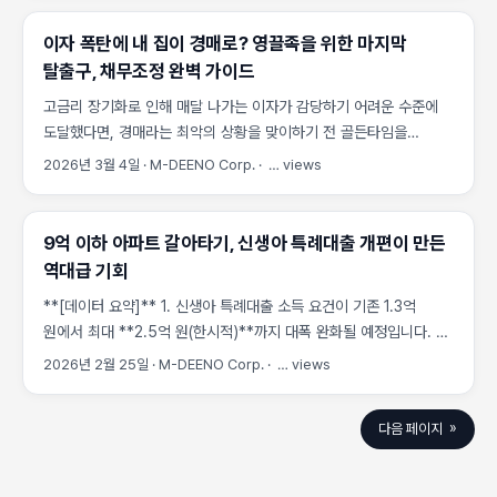
90%까지 탕감받으면서도 실거주 아파트를 지킬 수 있는 법적
요건과 실전 전략 을 구체적으로 짚어드립니다. 개인회생 vs 파산:
이자 폭탄에 내 집이 경매로? 영끌족을 위한 마지막
아파트를 지키려면 어떤 길을 선택해야 하나 많은 분들이 개인회생과
탈출구, 채무조정 완벽 가이드
개인파산을 혼동하십니다. 두 제도는 목적과 결과가 근본적으로
고금리 장기화로 인해 매달 나가는 이자가 감당하기 어려운 수준에
다릅니다. ...
도달했다면, 경매라는 최악의 상황을 맞이하기 전 골든타임을
확보해야 합니다. M-DEENO이 분석한 채무조정 제도의 핵심과
2026년 3월 4일
·
M-DEENO Corp.
·
…
views
실전 대응 전략을 확인하세요. 고금리 임계점에 도달한 영끌족의
위기 분석 엔진 알고리즘 분석에 따르면, 최근 수도권 주요 단지의
대출 상환 부담은 역대 최고 수준인 ‘위험’ 단계에 진입했습니다. 특히
9억 이하 아파트 갈아타기, 신생아 특례대출 개편이 만든
무리한 대출로 내 집 마련에 성공했던 이른바 ‘영끌족’들이 한계점에
역대급 기회
도달하면서, 경매 시장으로 유입되는 아파트 물량이 전년 대비
**[데이터 요약]** 1. 신생아 특례대출 소득 요건이 기존 1.3억
급증하는 추세입니다. ...
원에서 최대 **2.5억 원(한시적)**까지 대폭 완화될 예정입니다. 2.
대상 주택 가액 **9억 원 이하**, 대출 한도 **5억 원** 설정으로
2026년 2월 25일
·
M-DEENO Corp.
·
…
views
수도권 중저가 단지의 수요 집중이 예상됩니다. 3. 분석 엔진 분석
결과, 금리 1%p 인하 시 실질 구매력은 약 15~20% 상승하는
다음 페이지 »
것으로 나타났습니다. 고금리 시대의 종언과 신생아 특례대출의
파급력 치솟는 대출 이자와 불투명한 부동산 시장 속에서
‘갈아타기’를 고민하는 실수요자들의 고통이 깊어지고 있습니다. ...