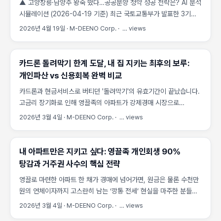
▲ 고양창릉·남양주 왕숙 떴다…공공분양 청약 성공 전략은? AI 분석
박탈당하는 치명적인 결과를 초래합니다. ...
시뮬레이션 (2026-04-19 기준) 최근 국토교통부가 발표한 3기
신도시 본청약 일정에 따라 고양창릉·남양주 왕숙 떴다…공공분양
2026년 4월 19일
·
M-DEENO Corp.
·
…
views
청약 성공 전략은? 무엇인지에 대한 관심이 뜨겁습니다. 그러나
분양가 상한제(공공택지 등에서 분양가를 일정 수준 이하로 제한하는
제도)가 적용되었음에도, 공사비 급등으로 인해 추정 분양가가 인근
카드론 돌려막기 한계 도달, 내 집 지키는 최후의 보루:
시세의 80%를 넘어서며 자금 조달 계획이 당락의 핵심으로
개인파산 vs 신용회복 완벽 비교
부상했습니다. 청약 당첨돼도 내 집 안 될 수 있다? 5060이 놓치는
카드론과 현금서비스로 버티던 '돌려막기'의 유효기간이 끝났습니다.
치명적 실수 3기 신도시 사전청약 당첨자들 사이에서 최근 가장 큰
고금리 장기화로 인해 영끌족의 아파트가 강제경매 시장으로
화두는 단연 ‘추정 분양가’의 상승입니다. 원자재 가격과 인건비가
쏟아지는 가운데, 자산 손실을 최소화하며 빚의 굴레를 벗어날
가파르게 오르면서 사전청약 당시 예고됐던 금액보다 본청약 시점의
2026년 3월 4일
·
M-DEENO Corp.
·
…
views
현실적인 대안인 개인파산과 신용회복(개인회생) 제도를 M-
분양가가 10~20%가량 높게 책정되는 사례가 속출하고 있습니다.
DEENO이 정밀 분석했습니다. 카드론 돌려막기의 종말과
특히 소득 증빙이 까다로운 5060 세대의 경우, 늘어난
강제경매의 습격 최근 금융권 데이터에 따르면 카드론 잔액이 역대
분양가만큼의 잔금을 마련하지 못해 당첨권을 포기해야 하는 위기에
내 아파트만은 지키고 싶다: 영끌족 개인회생 90%
최고치를 경신하며 더 이상 추가 대출로 이자를 감당할 수 없는
처하기도 합니다. ...
탕감과 거주권 사수의 핵심 전략
‘임계점’에 도달한 가구가 급증하고 있습니다. 분석 엔진 알고리즘
영끌로 마련한 아파트 한 채가 경매에 넘어가면, 원금은 물론 수천만
분석에 따르면, 수도권 외곽 지역뿐만 아니라 선호도가 높은 서울
원의 연체이자까지 고스란히 남는 ‘깡통 전세’ 현실을 마주한 분들이
주요 단지에서도 대출 원리금 미납으로 인한 경매 개시 결정 등기가
지금 이 순간에도 늘고 있습니다. 이런 막막함, 혼자 끙끙 앓고 계신
유의미하게 증가하는 추세입니다. ...
2026년 3월 4일
·
M-DEENO Corp.
·
…
views
분들이 결코 적지 않습니다. 이 글에서는 개인회생 으로 부채를 최대