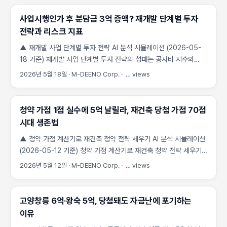
분담금 발생)이 10%포인트 하락할 때 권리가액(비례율을 적용한 내
인해 최종 수익률이 오히려 낮아질 수 있습니다. 특히 조합설립인가
실질 지분 가치)이 수천만 원 감소하여 추가분담금(조합원
사업시행인가 후 분담금 3억 증액? 재개발 단계별 투자
단계의 초기 구역은 시공사 선정 전이므로 향후 급등할 공사비를
분양가에서 권리가액을 뺀 금액)이 급증하는 리스크를 선제적으로
매수자가 온전히 감당해야 하는 리스크가 존재합니다. 반면
전략과 리스크 지표
반영하는 것입니다. 최근 공사비 급등으로 인해 초기 예상했던
사업시행인가 이후 단계의 중기 구역은 상대적으로 리스크가 통제된
▲ 재개발 사업 단계별 투자 전략 AI 분석 시뮬레이션 (2026-05-
비례율이 무너지면서 조합원들의 자금 계획에 비상이 걸렸습니다.
상태에서 거래됩니다. ...
18 기준) 재개발 사업 단계별 투자 전략의 성패는 공사비 지수와
제대로 된 계산 공식 없이 감정평가액만 믿고 진입했다가는 입주
사업 기간 단축에 달려 있습니다. 최근 건설공사비지수(ESC)가
시점에 수억 원의 추가 납부액을 마주하게 됩니다. 실제 정비사업
2026년 5월 18일
·
M-DEENO Corp.
·
…
views
급등하며 관리처분 단계에서 추정 분담금이 수억 원씩 늘어나는
현장의 데이터를 바탕으로 손실을 피하는 공식을 명확히 밝힙니다.
사례가 빈번해지고 있어, 조합원과 투자자의 정밀한 리스크 진단이
...
필수적입니다. 재개발 사업 단계별 투자 전략, 공사비 지수가 수익을
청약 가점 1점 실수에 5억 날릴라, 재건축 당첨 가점 70점
결정합니다 재개발 구역의 빌라나 단독주택을 소유한 조합원들에게
시대 생존법
가장 큰 공포는 ‘예측 불가능한 분담금’입니다. 재개발 사업 단계별
▲ 청약 가점 계산기로 재건축 청약 전략 세우기 AI 분석 시뮬레이션
투자 전략을 세울 때 가장 먼저 확인해야 할 지표는
(2026-05-12 기준) 청약 가점 계산기로 재건축 청약 전략 세우기
한국건설기술연구원이 발표하는 건설공사비지수(ESC. 건설에
과정에서 단 1점의 기재 실수만으로도 수억 원의 프리미엄을
투입되는 재료, 노무, 장비 등의 가격 변동을 나타내는 지표)입니다.
2026년 5월 12일
·
M-DEENO Corp.
·
…
views
눈앞에서 놓칠 수 있습니다. 부적격 당첨 리스크를 방지하고 서울
과거 평당 400~500만 원 수준이던 공사비가 최근 800~900만
주요 단지의 당첨 가점 데이터를 기반으로 한 냉철한 분석이 필요한
원대를 돌파하면서, 사업 초기 단계에서 예상했던 수익 구조가
시점입니다. 내 청약 가점이 정말 정확하다고 확신하시나요? 청약
완전히 무너지고 있습니다. ...
고양창릉 6억·왕숙 5억, 당첨돼도 자금난에 포기하는
가점 계산기로 재건축 청약 전략 세우기 과정에서 발생하는 사소한
이유
수치 오류는 단순한 실수를 넘어 향후 1년간 청약 기회 자체를