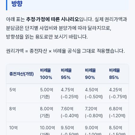
방향
아래 표는
추정·가정에 따른 시나리오
입니다. 실제 권리가액과
분담금은 단지별 사업비와 분양가에 따라 달라지므로,
방향성을 읽는 용도로만 보시기 바랍니다.
권리가액 = 종전자산 × 비례율 공식을 그대로 적용했습니다.
비례율
비례율
비례율
비례율
종전자산(가정)
100%
95%
90%
85%
5억
5.00억
4.75억
4.50억
4.25억
(기준)
(−0.25억)
(−0.50억)
(−0.75억)
8억
8.00억
7.60억
7.20억
6.80억
(기준)
(−0.40억)
(−0.80억)
(−1.20억)
10억
10.00억
9.50억
9.00억
8.50억
(기준)
(−0.50억)
(−1.00억)
(−1.50억)