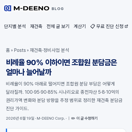
BLOG
단지별 분석
재건축
전체 글 보기
계산기
📋 무료 진단 신청
홈
Posts
재건축·정비사업 분석
»
»
비례율 90% 이하이면 조합원 분담금은
얼마나 늘어날까
비례율이 90% 아래로 떨어지면 조합원 분담 부담은 어떻게
달라질까. 100·95·90·85% 시나리오로 종전자산 5·8·10억의
권리가액 변화와 분담 방향을 추정 범위로 정리한 재건축 분담금
진단 가이드.
2026년 6월 19일
·
M-DEENO Corp.
·
|
✏️ 이 글 수정하기