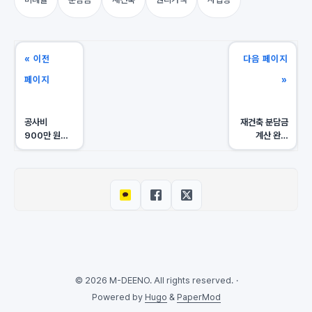
« 이전
다음 페이지
페이지
»
공사비
재건축 분담금
900만 원
계산 완벽
시대, 재건축
가이드 —
생존 전략 —
공식과 확인
분담금
순서
리스크는
어디서 갈리나
© 2026 M-DEENO. All rights reserved.
·
Powered by
Hugo
&
PaperMod