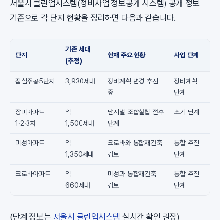
서울시 클린업시스템(정비사업 정보공개 시스템) 공개 정보
기준으로 각 단지 현황을 정리하면 다음과 같습니다.
기존 세대
단지
현재 주요 현황
사업 단계
(추정)
잠실주공5단지
3,930세대
정비계획 변경 추진
정비계획
중
단계
장미아파트
약
단지별 조합설립 전후
초기 단계
1·2·3차
1,500세대
단계
미성아파트
약
크로바와 통합재건축
통합 추진
1,350세대
검토
단계
크로바아파트
약
미성과 통합재건축
통합 추진
660세대
검토
단계
(단계 정보는
서울시 클린업시스템
실시간 확인 권장)