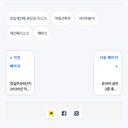
잠실재건축 분담금 리스크
부동산투자
데이터분석
재건축리스크
재테크
« 이전
다음 페이지
페이지
»
잠실주공5단지
공사비·금리
2026년 이주
2중 충격,
가능할까?
비례율 90%
지연 분담금
단지 생존 전략
리스크