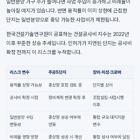
일반분양 가구 수가 늘어나면 사업 수입이 증가하고 비례율이
높아질 여지가 있습니다. 반면 용적률이 이미 상한에 근접한
단지는 일반분양으로 충당 가능한 사업비가 제한됩니다.
한국건설기술연구원이 공표하는 건설공사비 지수는 2022년
이후 꾸준한 상승 추세입니다. 인허가가 지연된 단지는 공사비
확정 전까지 이 리스크를 누적합니다.
리스크 변수
주공5단지
장미·미성·크로바
용적률 상향 가능성
종상향 포함 검토 중
단지별 상이
공사비 확정 시점
정비계획 변경 확정 후
조합설립·사업시행
이후
일반분양 수입
종상향 성공 여부에
통합 규모·대지지분
변동성
연동
변수
비례율 영향 방향
종상향 성공 시 개선
통합 성사 여부에 달림