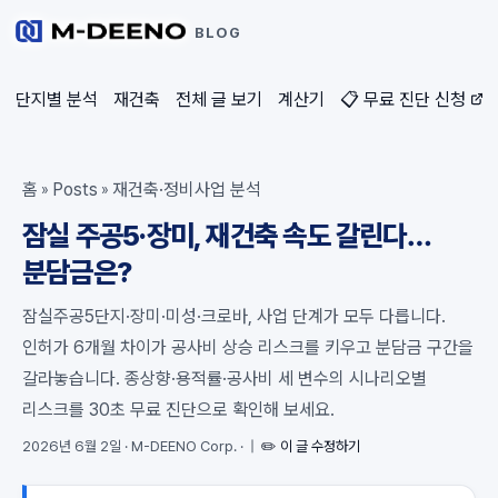
BLOG
단지별 분석
재건축
전체 글 보기
계산기
📋 무료 진단 신청
홈
Posts
재건축·정비사업 분석
»
»
잠실 주공5·장미, 재건축 속도 갈린다…
분담금은?
잠실주공5단지·장미·미성·크로바, 사업 단계가 모두 다릅니다.
인허가 6개월 차이가 공사비 상승 리스크를 키우고 분담금 구간을
갈라놓습니다. 종상향·용적률·공사비 세 변수의 시나리오별
리스크를 30초 무료 진단으로 확인해 보세요.
2026년 6월 2일
·
M-DEENO Corp.
·
|
✏️ 이 글 수정하기