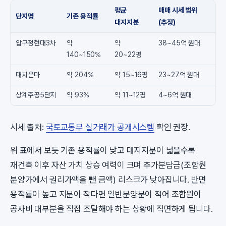
평균
매매 시세 범위
단지명
기존 용적률
대지지분
(추정)
압구정현대3차
약
약
38~45억 원대
140~150%
20~22평
대치은마
약 204%
약 15~16평
23~27억 원대
상계주공5단지
약 93%
약 11~12평
4~6억 원대
시세 출처:
국토교통부 실거래가 공개시스템
확인 권장.
위 표에서 보듯 기존 용적률이 낮고 대지지분이 넓을수록
재건축 이후 자산 가치 상승 여력이 크며 추가분담금(조합원
분양가에서 권리가액을 뺀 금액) 리스크가 낮아집니다. 반면
용적률이 높고 지분이 작다면 일반분양분이 적어 조합원이
공사비 대부분을 직접 조달해야 하는 상황에 직면하게 됩니다.