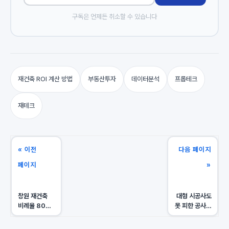
구독은 언제든 취소할 수 있습니다
재건축 ROI 계산 방법
부동산투자
데이터분석
프롭테크
재테크
« 이전
다음 페이지
페이지
»
창원 재건축
대형 시공사도
비례율 80%
못 피한 공사비
대 경고, 내
갈등, 내
분담금
아파트 분담금