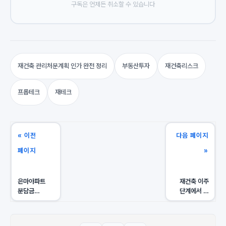
구독은 언제든 취소할 수 있습니다
재건축 관리처분계획 인가 완전 정리
부동산투자
재건축리스크
프롭테크
재테크
« 이전
다음 페이지
페이지
»
은마아파트
재건축 이주
분담금
단계에서 내
시나리오, 내
분담금 수천만
자산을 지키는
원 지키는 핵심
리스크 진단법