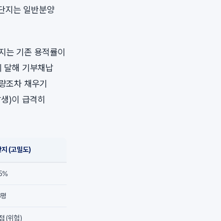
 단지는 일반분양
단지는 기존 용적률이
에 달해 기부채납
물량조차 채우기
발생)이 급격히
지 (고밀도)
5%
8평
점 (위험)