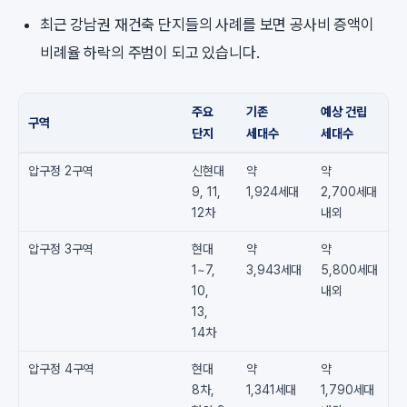
최근 강남권 재건축 단지들의 사례를 보면 공사비 증액이
비례율 하락의 주범이 되고 있습니다.
주요
기존
예상 건립
구역
단지
세대수
세대수
압구정 2구역
신현대
약
약
9, 11,
1,924세대
2,700세대
12차
내외
압구정 3구역
현대
약
약
1~7,
3,943세대
5,800세대
10,
내외
13,
14차
압구정 4구역
현대
약
약
8차,
1,341세대
1,790세대