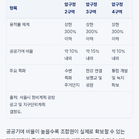
압구정
압구정
압구정
항목
2구역
3구역
4구역
용적률 체계
상한
상한
상한
300%
300%
300%
이하
이하
이하
공공기여 비율
약 10%
약 15%
약 10%
내외
내외
내외
주요 특화
수변
한강 연결
통합 개발
특화
보행교 및
및 녹지
주거단지
공원
확보
출처: 서울시 정비계획 공람
공고 및 지구단위계획
결정도.
공공기여 비율이 높을수록 조합원이 실제로 확보할 수 있는