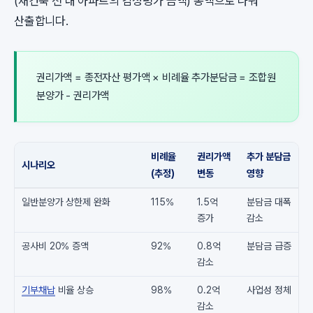
(재건축 전 내 아파트의 감정평가 금액) 총액으로 나눠
산출합니다.
권리가액 = 종전자산 평가액 × 비례율 추가분담금 = 조합원
분양가 - 권리가액
비례율
권리가액
추가 분담금
시나리오
(추정)
변동
영향
일반분양가 상한제 완화
115%
1.5억
분담금 대폭
증가
감소
공사비 20% 증액
92%
0.8억
분담금 급증
감소
기부채납
비율 상승
98%
0.2억
사업성 정체
감소