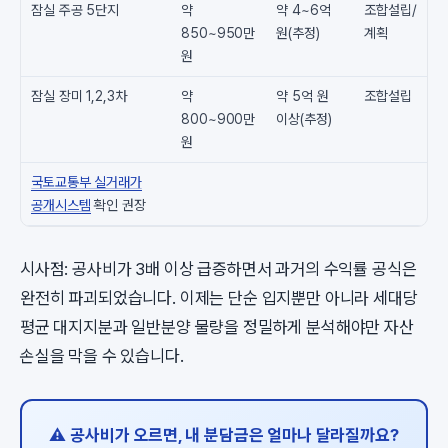
잠실 주공 5단지
약
약 4~6억
조합설립/
850~950만
원(추정)
계획
원
잠실 장미 1,2,3차
약
약 5억 원
조합설립
800~900만
이상(추정)
원
국토교통부 실거래가
공개시스템
확인 권장
시사점: 공사비가 3배 이상 급증하면서 과거의 수익률 공식은
완전히 파괴되었습니다. 이제는 단순 입지뿐만 아니라 세대당
평균 대지지분과 일반분양 물량을 정밀하게 분석해야만 자산
손실을 막을 수 있습니다.
⚠️ 공사비가 오르면, 내 분담금은 얼마나 달라질까요?