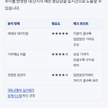
추이를 반영한 내 단지의 예상 분담금을 실시간으로 도출할 수
있습니다.
분석 항목
중요도
체크 포인트
세대당 대지지분
★★★★★
지분이 클수록
일반분양 기여도
상승
기부채납 비율
★★★★☆
공공 기여가
많을수록 수익성
하락
조합원 분양가
★★★★☆
일반분양가와의
차이가 클수록 유리
국토교통부 실거래가
공개시스템
확인 권장