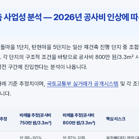
 사업성 분석 — 2026년 공사비 인상에 
흰돌마을 1단지, 탄현마을 5단지는 일산 재건축 진행 단지 중 조
. 각 단지의 구조적 조건을 바탕으로 공사비 800만 원/3.3㎡
역전 구간에 진입한다는 분석이 나옵니다.
사례 기준 추정치이며,
국토교통부 실거래가 공개시스템
및 각 조
니다.
비례율 추정(공사비
비례율 추정(공사비
 추정
핵심 리스크
750만 원/3.3㎡)
800만 원/3.3㎡)
약 88~90%
약 82% 이하
용적률(대지 면적 대