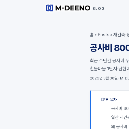
BLOG
홈
Posts
재건축·
»
»
공사비 800
최근 수년간 공사비 
흰돌마을 1단지·탄현마
2026년 3월 30일
·
M-DE
목차
공사비 30
일산 재건축
왜 공사비