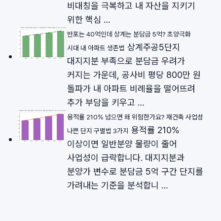
비대칭을 극복하고 내 자산을 지키기
위한 핵심 …
반포는 40억인데 상계는 분담금 5억? 초양극화
상계주공5단지
시대 내 아파트 생존법
대지지분 부족으로 분담금 우려가
커지는 가운데, 공사비 평당 800만 원
돌파가 내 아파트 비례율을 떨어뜨려
추가 부담을 키우고 …
용적률 210% 넘으면 왜 위험한가요? 재건축 사업성
용적률 210%
나쁜 단지 구별법 3가지
이상이면 일반분양 물량이 줄어
사업성이 급락합니다. 대지지분과
분양가 변수로 분담금 5억 구간 단지를
가려내는 기준을 분석합니 …