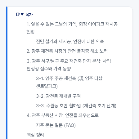
목차
1. 잊을 수 없는 그날의 기억, 화정 아이파크 재시공
현황
전면 철거와 재시공, 안전에 대한 약속
2. 광주 재건축 시장의 안전 불감증 해소 노력
3. 광주 서구/남구 주요 재건축 단지 분석: 사업
안정성 점수와 가격 동향
3-1. 염주 주공 재건축 (現 염주 더샵
센트럴파크)
3-2. 광천동 재개발 구역
3-3. 주월동 호반 힐하임 (재건축 초기 단계)
4. 광주 부동산 시장, 안전을 최우선으로
자주 묻는 질문 (FAQ)
핵심 정리