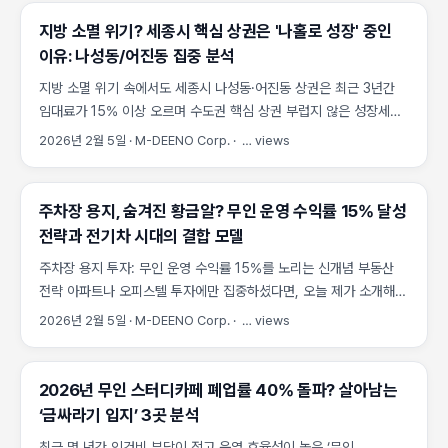
매우 중요한 판단 시점임을 느끼고 계실 것입니다. 재개발 입주
층의 발길이 이동했습니다. 동성로는 이들과 경쟁할 만한 새로운
부담이 서면·전포 상권 지도를 어떻게 바꿀지, 그 변화 속에서
매력을 제공하지 못했습니다. ...
지방 소멸 위기? 세종시 핵심 상권은 '나홀로 성장' 중인
살아남을 투자 전략이 무엇인지 구체적으로 짚습니다. 1. 전포
이유: 나성동/어진동 집중 분석
카페거리, 포화 상태를 넘어 확장하다 부산진구 서면은 전통적으로
지방 소멸 위기 속에서도 세종시 나성동·어진동 상권은 최근 3년간
부산 최대의 상업 및 유흥 중심지였습니다. 하지만 2010년대 중반
임대료가 15% 이상 오르며 수도권 핵심 상권 부럽지 않은 성장세를
이후, 서면의 활력이 전포동의 좁은 골목으로 이동하며 ‘전포
이어가고 있습니다. 지방이라는 이유만으로 세종시를 외면했다가
카페거리’라는 독특한 상권이 탄생했죠. 개성 있는 카페와 소규모
2026년 2월 5일
·
M-DEENO Corp.
·
…
views
뒤늦게 후회하는 투자자들의 이야기, 주변에서 한 번쯤 들어보셨을
부티크가 밀집하며 MZ세대의 성지가 되었지만, 이제 전포동의 핵심
겁니다. 이 글에서는 세종시가 지방 소멸 흐름에서 유독 예외가 되는
구역은 임대료가 치솟고 더 이상 새로운 공간을 찾기 어려운 포화
구조적 이유와 나성동·어진동의 투자 가치를 실데이터 중심으로
상태에 이르렀습니다. ...
주차장 용지, 숨겨진 황금알? 무인 운영 수익률 15% 달성
분석합니다. 1. 세종시, 지방 소멸 위기의 예외 지역인 이유 세종시는
전략과 전기차 시대의 결합 모델
일반적인 지방 도시의 특성과는 완전히 다릅니다. 이 도시의 성장을
주차장 용지 투자: 무인 운영 수익률 15%를 노리는 신개념 부동산
견인하는 세 가지 핵심 동력은 다음과 같습니다. ...
전략 아파트나 오피스텔 투자에만 집중하셨다면, 오늘 제가 소개해
드릴 ‘주차장 용지 투자’는 분명 새로운 시야를 열어줄 것입니다.
2026년 2월 5일
·
M-DEENO Corp.
·
…
views
주차장은 더 이상 단순한 부대시설이 아닙니다. 저비용 고효율의
무인 시스템과 전기차 충전소라는 미래 인프라가 결합하면서,
안정적인 현금 흐름을 창출하는 매력적인 투자처로 변모하고
2026년 무인 스터디카페 폐업률 40% 돌파? 살아남는
있습니다. 1. 왜 지금 주차장 용지에 주목해야 하는가? 도심의
‘금싸라기 입지’ 3곳 분석
밀집도는 계속 높아지고 있지만, 주차 공간은 늘 부족합니다. 특히
최근 몇 년간 인건비 부담이 적고 운영 효율성이 높은 ‘무인