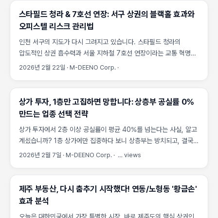
스타필드 청라 & 7호선 연장: 서구 상권의 블랙홀 효과와
오피스텔 리스크 관리법
인천 서구의 지도가 다시 그려지고 있습니다. 스타필드 청라의
압도적인 상권 흡수력과 서울 지하철 7호선 연장이라는 교통 혁명이
결합하며, 단순한 주거지를 넘어 광역 상권으로의 진화가
2026년 2월 22일
·
M-DEENO Corp.
·
시작되었습니다. M-DEENO이 분석한 청라 지구의 상권 변화와
인근 오피스텔 데이터의 핵심을 공개합니다. 스타필드 청라, 단순
쇼핑몰을 넘어선 ‘상권 블랙홀’ 스타필드 청라는 국내 최대 규모의
상가 투자, 1층만 고집하면 망합니다: 상층부 공실률 0%
복합문화 공간뿐만 아니라 멀티스타디움(돔구장)이 결합된 형태라는
만드는 업종 선택 전략
점에서 기존 점포들과 궤를 달리합니다. 광역 수요 흡수: 분석 엔진
상가 투자에서 2층 이상 공실률이 평균 40%를 넘는다는 사실, 알고
알고리즘 분석에 따르면, 스타필드 개장 시 반경 10km 이내의
계셨습니까? 1층 상가에만 집중하다 보니 상층부는 방치되고, 결국
유동인구가 기존 대비 약 25% 이상 증가할 것으로 예측됩니다.
전체 수익률이 반 토막 나는 상황을 겪는 투자자들이 생각보다 훨씬
상권의 재편: 청라 커낼웨이 중심의 기존 상권이 스타필드 인근의
2026년 2월 7일
·
M-DEENO Corp.
·
…
views
많습니다. 이 글에서는 상층부 공실을 0%에 가깝게 유지하는 업종
‘북청라’ 권역으로 확장되며, 서구 전역의 소비층을 빨아들이는
선택 전략과 실제 성공 사례를 구체적으로 공개합니다. 1층 프리미엄
블랙홀 효과가 발생할 가능성이 높습니다. 체류 시간의 증가: 돔구장
거품 시대, 상층부 공실은 왜 생길까? 상가 투자에 관심 있는
행사와 연계된 체류형 관광객 유입은 배후 주거지의 가치를 높이는
제주 부동산, 다시 춤추기 시작했다! 연동/노형동 '황금손'
분들이라면 누구나 1층을 선호합니다. ‘1층은 망하지 않는다’는
핵심 동력으로 작용합니다. 7호선 연장과 접근성의 비약적 향상 서울
효과 분석
불문율 때문이죠. 하지만 1층은 이미 가격이 너무 높아져서 수익률
강남권과 직결되는 지하철 7호선 청라 연장선은 단순한 교통 호재를
오늘은 대한민국에서 가장 특별한 시장, 바로 제주도의 핵심 상권인