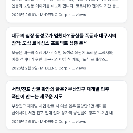
(Yield)이 낮아지는 경우가 허다합니다. ...
넘어 상권의 배후지를 서울 서북부와 강남권까지 확장하는 역할을
연동과 노형동 이야기를 해보려 합니다. 코로나19 팬데믹 기간 동안
합니다. ...
잠시 숨을 죽였던 이 지역이, 최근 중국인 단체 관광객(일명 ‘황금손’)
2026년 2월 6일
·
M-DEENO Corp.
·
…
views
의 유입 재개와 함께 다시 활기를 띠고 있습니다. 1. 연동/노형동, 왜
제주 상권의 심장인가? 제주 국제공항과 가장 가까우면서도 대규모
상업 시설이 밀집된 곳이 바로 연동과 노형동입니다. 흔히 ‘신제주’라
대구의 심장 동성로가 멈췄다? 공실률 폭등과 대구시의
불리는 이 지역은 단순한 주거지를 넘어, 관광과 소비의 중심지
반격: 도심 르네상스 프로젝트 심층 분석
역할을 합니다. 특히 이 두 동네가 주목받는 이유는 면세점과
오늘은 대구의 상징이자 심장인 동성로 상권에 드리운 그림자와,
카지노라는 고부가가치 산업 시설이 집중되어 있기 때문입니다. ...
이를 걷어내기 위한 대구시의 야심 찬 계획, ‘도심 르네상스
프로젝트’에 대해 깊이 있게 이야기해 보겠습니다. 1. 대구의 ‘대장
2026년 2월 6일
·
M-DEENO Corp.
·
…
views
상권’, 동성로가 비어가는 이유 최근 대구 동성로의 빈 점포 비율
(공실률)은 주목할 수준입니다. 한국부동산원의 통계에 따르면,
동성로 상권의 중대형 상가 공실률은 전국 평균을 크게 웃돌며
서면/전포 상권 확장의 끝은? 부산진구 재개발 입주
심각한 위기를 보여주고 있습니다. 한때 발 디딜 틈 없던 이곳이 왜
폭탄이 만드는 새로운 지도
이렇게 빠르게 쇠퇴하고 있을까요? 1-1. 소비 트렌드의 급격한 변화:
부산진구 재개발 사업 완료 시 예상 입주 물량만 1만 세대를
‘몰링족’의 등장 과거에는 동성로가 쇼핑과 만남의 중심지였지만,
넘어서며, 서면·전포 일대 임대 상가의 공실률이 향후 2~3년 내
이제 소비자들은 한 곳에서 모든 것을 해결하려는 ‘몰링(Malling)’
30% 이상 급증할 수 있다는 경고가 업계에서 잇따르고 있습니다. 이
문화를 선호합니다. 신세계백화점, 현대백화점 등 대형 복합
2026년 2월 6일
·
M-DEENO Corp.
·
…
views
상권에 이미 투자하셨거나 진입을 고려 중이신 분들이라면 지금이
쇼핑몰이나, 수성못, 앞산 등 외곽의 특색 있는 카페 거리로 젊은