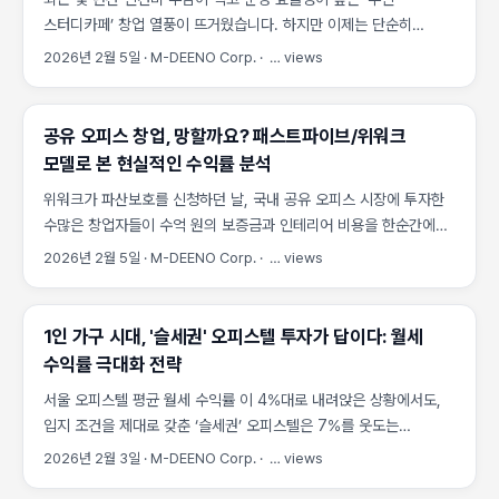
주거 밀집 지역이나 상업 지구는 주차난이 심각합니다. 주차장 용지
스터디카페’ 창업 열풍이 뜨거웠습니다. 하지만 이제는 단순히
투자의 가장 큰 장점은 다음과 같습니다. ...
‘무인’이라는 타이틀만으로는 성공을 보장할 수 없는 포화 상태에
2026년 2월 5일
·
M-DEENO Corp.
·
…
views
접어들었습니다. 창업의 성패는 90% 이상 입지 선정에 달려있다고
해도 과언이 아닙니다. 특히 2026년 이후 시장 재편기에 살아남기
위한 핵심 입지 선정 노하우와 실제 아파트 단지 분석을 통해 성공
공유 오피스 창업, 망할까요? 패스트파이브/위워크
전략을 제시해 드립니다. 1. 2026년 폐업률 데이터: 시장의 냉정한
모델로 본 현실적인 수익률 분석
현실 무인 스터디카페 시장은 2023년 정점을 찍고 현재 포화 상태로
위워크가 파산보호를 신청하던 날, 국내 공유 오피스 시장에 투자한
진입했습니다. 신규 창업은 꾸준하지만, 수요 대비 공급이
수많은 창업자들이 수억 원의 보증금과 인테리어 비용을 한순간에
과도해지면서 경쟁이 치열해지고 있습니다. ...
날렸습니다. 그럼에도 패스트파이브는 흑자를 내고 있다는 사실, 왜
2026년 2월 5일
·
M-DEENO Corp.
·
…
views
같은 모델인데 결과가 이토록 극명하게 갈리는지 의아하셨던 분들이
적지 않으실 겁니다. 이 글에서는 공유 오피스 창업 의 손익분기점과
실제 수익률 구조를 모델별로 해부하고, 지금 시장에서 살아남는
1인 가구 시대, '슬세권' 오피스텔 투자가 답이다: 월세
운영 전략을 짚어드립니다. 1. 공유 오피스, 왜 매력적인가? 공유
수익률 극대화 전략
오피스 사업의 핵심은 **‘공간의 재판매(Resale of Space)’**
서울 오피스텔 평균 월세 수익률 이 4%대로 내려앉은 상황에서도,
입니다. 큰 공간을 장기 임차하여 작은 단위로 쪼개어 단기
입지 조건을 제대로 갖춘 ‘슬세권’ 오피스텔은 7%를 웃도는
임대함으로써, 단위 면적당 수익을 극대화하는 모델이죠. ...
수익률로 1인 가구 임차 수요를 독식하고 있습니다. 은퇴 후 안정적인
2026년 2월 3일
·
M-DEENO Corp.
·
…
views
월 현금 흐름을 원하시면서도 ‘어느 오피스텔을 골라야 하나’ 고민이