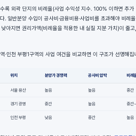
수록 외곽 단지의 비례율(사업 수익성 지수. 100% 이하면 추가
다. 일반분양 수입이 공사비·금융비용·사업비를 초과해야 비례율
 낮아지면 권리가액(비례율을 적용한 내 실질 지분 가치)이 줄고
역·인천 부평1구역의 사업 여건을 비교하면 이 구조가 선명해집
위치
분양가 경쟁력
공사비 압박
비례율
서울 용산
높음
높음
중간
경기 광명
중간
높음
중간
인천 부평
낮음
중간
높음