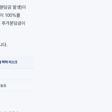
 분담금 발생)이
이 100%를
, 추가분담금이
니다.
 하락 리스크
~높음