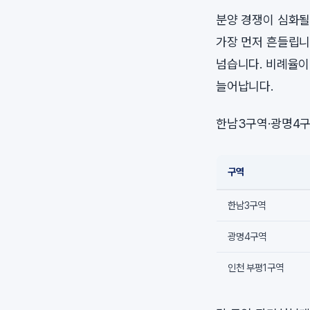
분양 경쟁이 심화될
가장 먼저 흔들립니
넘습니다. 비례율이
늘어납니다.
한남3구역·광명4구
구역
한남3구역
광명4구역
인천 부평1구역