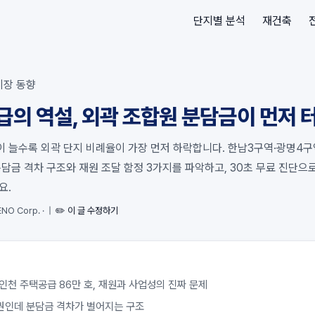
단지별 분석
재건축
시장 동향
공급의 역설, 외곽 조합원 분담금이 먼저 
이 늘수록 외곽 단지 비례율이 가장 먼저 하락합니다. 한남3구역·광명4구
담금 격차 구조와 재원 조달 함정 3가지를 파악하고, 30초 무료 진단으
요.
NO Corp.
·
|
✏️ 이 글 수정하기
인천 주택공급 86만 호, 재원과 사업성의 진짜 문제
권인데 분담금 격차가 벌어지는 구조