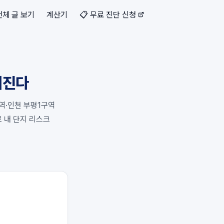
전체 글 보기
계산기
📋 무료 진단 신청
터진다
역·인천 부평1구역
로 내 단지 리스크