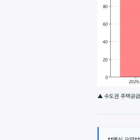
▲ 수도권 주택공급
**핵심 요약*