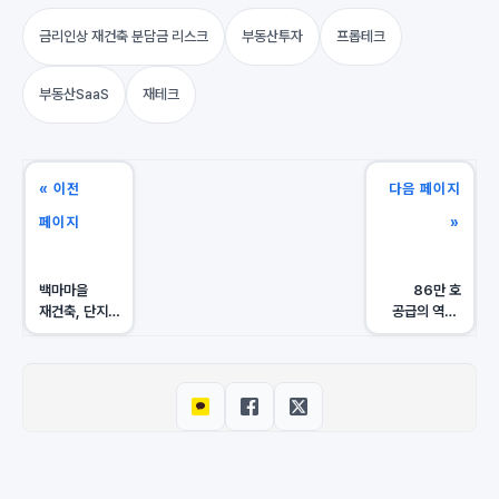
금리인상 재건축 분담금 리스크
부동산투자
프롭테크
부동산SaaS
재테크
« 이전
다음 페이지
페이지
»
백마마을
86만 호
재건축, 단지별
공급의 역설,
안전진단
외곽 조합원
격차가 수천만
분담금이 먼저
원 가른다
터진다