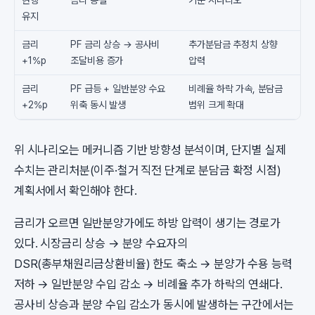
유지
금리
PF 금리 상승 → 공사비
추가분담금 추정치 상향
+1%p
조달비용 증가
압력
금리
PF 급등 + 일반분양 수요
비례율 하락 가속, 분담금
+2%p
위축 동시 발생
범위 크게 확대
위 시나리오는 메커니즘 기반 방향성 분석이며, 단지별 실제
수치는 관리처분(이주·철거 직전 단계로 분담금 확정 시점)
계획서에서 확인해야 한다.
금리가 오르면 일반분양가에도 하방 압력이 생기는 경로가
있다. 시장금리 상승 → 분양 수요자의
DSR(총부채원리금상환비율) 한도 축소 → 분양가 수용 능력
저하 → 일반분양 수입 감소 → 비례율 추가 하락의 연쇄다.
공사비 상승과 분양 수입 감소가 동시에 발생하는 구간에서는