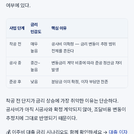
여부에 있다.
금리
사업 단계
핵심 이유
민감도
착공 전
매우
공사비 미확정 — 금리 변동이 추정 범위
높음
전체를 흔든다
공사 중
중간~
변동금리 계약 비중에 따라 준공 정산금 차이
높음
발생
준공 후
낮음
분담금 이미 확정, 이자 부담만 잔존
착공 전 단지가 금리 상승에 가장 취약한 이유는 단순하다.
공사비가 아직 시공사와 확정 계약되지 않아, 조달비용 변동이
추정치에 그대로 반영되기 때문이다.
💰 이주비 대출 금리 시나리오도 함께 확인하세요 →
대출 이자