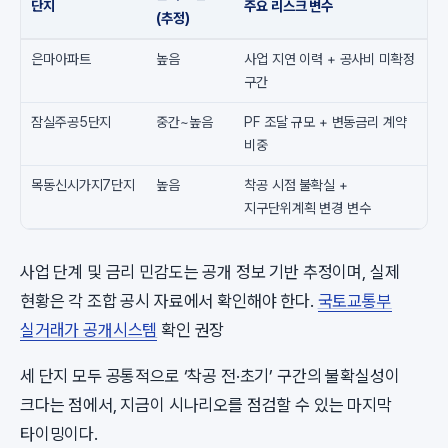
단지
주요 리스크 변수
(추정)
은마아파트
높음
사업 지연 이력 + 공사비 미확정
구간
잠실주공5단지
중간~높음
PF 조달 규모 + 변동금리 계약
비중
목동신시가지7단지
높음
착공 시점 불확실 +
지구단위계획 변경 변수
사업 단계 및 금리 민감도는 공개 정보 기반 추정이며, 실제
현황은 각 조합 공시 자료에서 확인해야 한다.
국토교통부
실거래가 공개시스템
확인 권장
세 단지 모두 공통적으로 ‘착공 전·초기’ 구간의 불확실성이
크다는 점에서, 지금이 시나리오를 점검할 수 있는 마지막
타이밍이다.