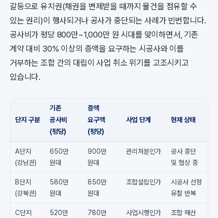
갈등으로 유치권(채권을 변제받을 때까지 물건을 점유할 수
있는 권리)이 행사되거나 공사가 중단되는 사례가 빈번합니다.
공사비가 평당 800만~1,000만 원 시대를 맞이하면서, 기존
계약 대비 30% 이상의 증액을 요구하는 시공사와 이를
거부하는 조합 간의 대립이 사업 취소 위기를 고조시키고
있습니다.
기존
증액
단지 구분
공사비
요구액
사업 단계
현재 상태
(평당)
(평당)
A단지
650만
900만
관리처분인가
공사 중단
(강남권)
원대
원대
및 협상 중
B단지
580만
850만
조합설립인가
시공사 선정
(강북권)
원대
원대
유찰 반복
C단지
520만
780만
사업시행인가
조합 해산