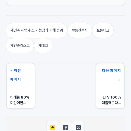
재건축 사업 취소 가능성과 피해 범위
부동산투자
프롭테크
재건축리스크
재테크
« 이전
다음 페이지
페이지
»
비례율 80%
LTV 100%
미만이면
대출해준다는
위험신호 —
시공사, 왜
조합이 분담금
분담금이 3억
낮추는 3가지
더 나올까요?
현실적 방법