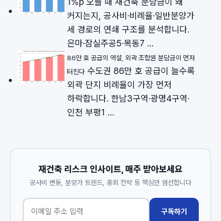
1%p 오를 때 재건축 분담금이 왜
커지는지, 공사비·비례율·일반분양가
세 경로의 연쇄 구조를 분석합니다.
은마·잠실주공5·목동7 …
86만 호 공급의 역설, 외곽 조합원 분담금이 먼저
수도권 86만 호 공급이 늘수록
터진다
외곽 단지 비례율이 가장 먼저
하락합니다. 한남3구역·광명4구역·
인천 부평1 …
재건축 리스크 인사이트, 매주 받아보세요
공사비 변동, 분양가 트렌드, 총회 전략 등 핵심만 엄선합니다
구독하기