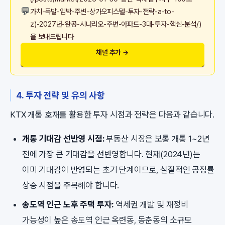
💬
가치-폭발-임박-주변-상가오피스텔-투자-전략-a-to-
z)-2027년-완공-시나리오-주변-아파트-3대-투자-핵심-분석/)
을 보내드립니다
채널 추가 →
4. 투자 전략 및 유의 사항
KTX 개통 호재를 활용한 투자 시점과 전략은 다음과 같습니다.
개통 기대감 선반영 시점:
부동산 시장은 보통 개통 1~2년
전에 가장 큰 기대감을 선반영합니다. 현재(2024년)는
이미 기대감이 반영되는 초기 단계이므로, 실질적인 공정률
상승 시점을 주목해야 합니다.
송도역 인근 노후 주택 투자:
역세권 개발 및 재정비
가능성이 높은 송도역 인근 옥련동, 동춘동의 소규모