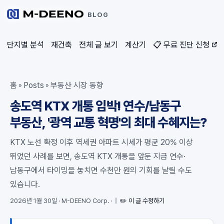
BLOG
단지별 분석
재건축
전체 글 보기
계산기
📋 무료 진단 신청
홈
Posts
부동산 시장 동향
»
»
송도역 KTX 개통 임박! 연수/남동구
부동산, '광역 교통 혁명'의 최대 수혜지는?
KTX 노선 확정 이후 역세권 아파트 시세가 평균 20% 이상
뛰었던 사례를 보면, 송도역 KTX 개통을 앞둔 지금 연수·
남동구에서 타이밍을 놓치면 수천만 원의 기회를 날릴 수도
있습니다.
2026년 1월 30일
·
M-DEENO Corp.
·
|
✏️ 이 글 수정하기