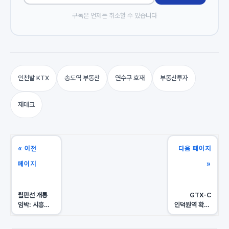
구독은 언제든 취소할 수 있습니다
인천발 KTX
송도역 부동산
연수구 호재
부동산투자
재테크
« 이전
다음 페이지
페이지
»
월판선 개통
GTX-C
임박: 시흥
인덕원역 확정:
장현 vs 안양
의왕/안양/
동안, '판교
과천, 강남