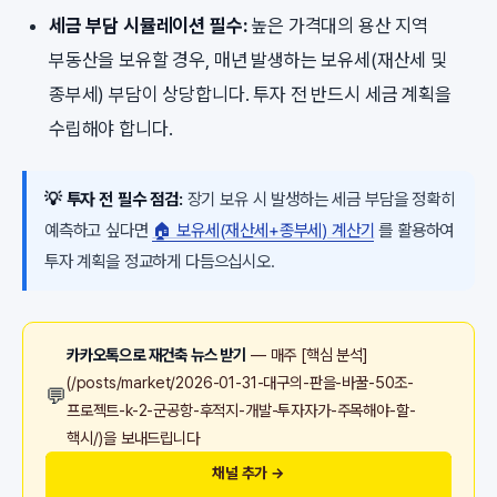
세금 부담 시뮬레이션 필수:
높은 가격대의 용산 지역
부동산을 보유할 경우, 매년 발생하는 보유세(재산세 및
종부세) 부담이 상당합니다. 투자 전 반드시 세금 계획을
수립해야 합니다.
💡 투자 전 필수 점검:
장기 보유 시 발생하는 세금 부담을 정확히
예측하고 싶다면
🏠 보유세(재산세+종부세) 계산기
를 활용하여
투자 계획을 정교하게 다듬으십시오.
카카오톡으로 재건축 뉴스 받기
— 매주 [핵심 분석]
(/posts/market/2026-01-31-대구의-판을-바꿀-50조-
💬
프로젝트-k-2-군공항-후적지-개발-투자자가-주목해야-할-
핵시/)을 보내드립니다
채널 추가 →