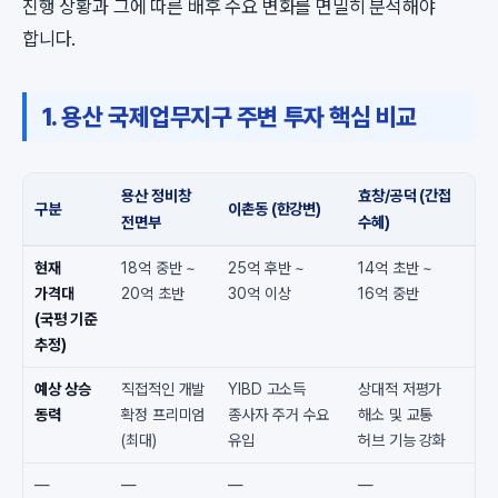
진행 상황과 그에 따른 배후 수요 변화를 면밀히 분석해야
합니다.
1. 용산 국제업무지구 주변 투자 핵심 비교
용산 정비창
효창/공덕 (간접
구분
이촌동 (한강변)
전면부
수혜)
현재
18억 중반 ~
25억 후반 ~
14억 초반 ~
가격대
20억 초반
30억 이상
16억 중반
(국평 기준
추정)
예상 상승
직접적인 개발
YIBD 고소득
상대적 저평가
동력
확정 프리미엄
종사자 주거 수요
해소 및 교통
(최대)
유입
허브 기능 강화
—
—
—
—