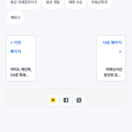
용산 국제업무지구
용산 개발
배후 수요
부동산투자
재테크
« 이전
다음 페이지
페이지
»
여의도 재건축,
위례신사선
35층 족쇄
정상화 임박:
풀리자 사업성
강남 직결
30% 급등:
호재,
시범/한양
위례신도시 '이
아파트 투자
가격대' 매수
분석
타이밍 포착