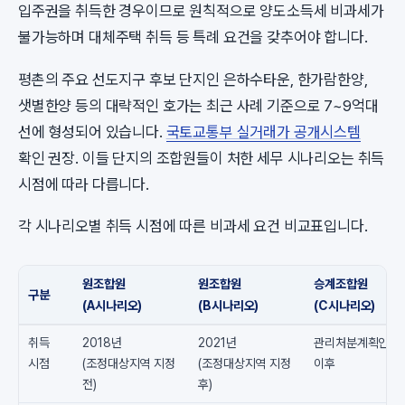
입주권을 취득한 경우이므로 원칙적으로 양도소득세 비과세가
불가능하며 대체주택 취득 등 특례 요건을 갖추어야 합니다.
평촌의 주요 선도지구 후보 단지인 은하수타운, 한가람한양,
샛별한양 등의 대략적인 호가는 최근 사례 기준으로 7~9억대
선에 형성되어 있습니다.
국토교통부 실거래가 공개시스템
확인 권장. 이들 단지의 조합원들이 처한 세무 시나리오는 취득
시점에 따라 다릅니다.
각 시나리오별 취득 시점에 따른 비과세 요건 비교표입니다.
원조합원
원조합원
승계조합원
구분
(A시나리오)
(B시나리오)
(C시나리오)
취득
2018년
2021년
관리처분계획인가
시점
(조정대상지역 지정
(조정대상지역 지정
이후
전)
후)