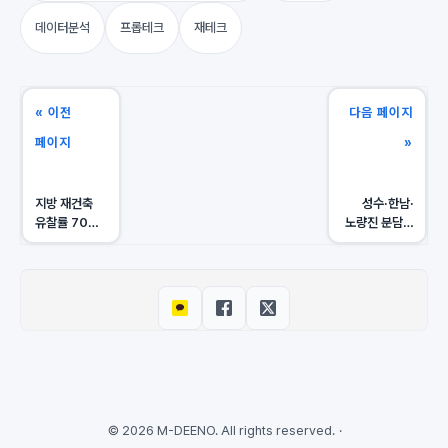
데이터분석
프롭테크
재테크
« 이전
다음 페이지
페이지
»
지방 재건축
성수·한남·
유찰률 70%,
노량진 분담금
내 아파트
시나리오, 내
분담금 리스크
아파트 리스크
진단법
등급은?
© 2026 M-DEENO. All rights reserved.
·