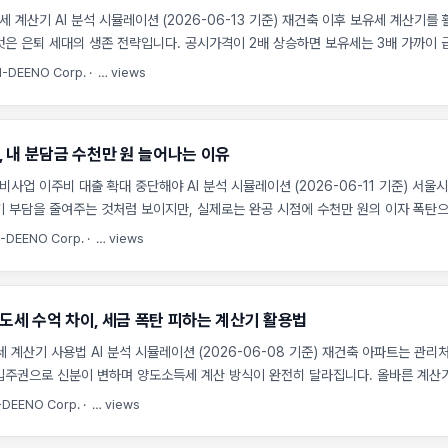
 계산기 AI 분석 시뮬레이션 (2026-06-13 기준) 재건축 이후 보유세 계산기를
은 은퇴 세대의 생존 전략입니다. 공시가격이 2배 상승하면 보유세는 3배 가까이 
필요합니다. 재건축 이후 보유세 계산기를 통해 예측한 결과, 준공 후 공시가격(정
-DEENO Corp.
·
…
views
가격)이 기존 9억 원대에서 18억 원대로 상승하면 매년 납부할 보유세(매년 주택 
를 합산한 세금)는 기존 약 150만 원에서 450만 원 수준으로 3배 가까이 급증
인 권장. ...
, 내 분담금 수천만 원 늘어나는 이유
비사업 이주비 대출 확대 중단해야 AI 분석 시뮬레이션 (2026-06-11 기준) 서울
 부담을 줄여주는 것처럼 보이지만, 실제로는 완공 시점에 수천만 원의 이자 폭탄으
대에 대출 규모를 늘리는 것이 왜 위험한지 실제 데이터와 시뮬레이션을 통해 확인해
-DEENO Corp.
·
…
views
주비 대출 확대 중단해야’ 주장에 따르면, 이주비 대출 한도 확대는 조합원의 이자 부
을 수천만 원 늘리는 결과를 초래합니다. 서울시의 정비사업 이주비 대출 규제 완
는 듯하지만, 고금리 기조 속에서 완공 시점 조합원이 감당해야 할 이자 비용을 폭
도세 수억 차이, 세금 폭탄 피하는 계산기 활용법
..
 계산기 사용법 AI 분석 시뮬레이션 (2026-06-08 기준) 재건축 아파트는 관
입주권으로 신분이 변하며 양도소득세 계산 방식이 완전히 달라집니다. 올바른 계산
보유특별공제 혜택을 미리 점검하는 것이 수억 원의 세금 폭탄을 피하는 유일한 방법
DEENO Corp.
·
…
views
용법을 통해 비과세 요건을 미리 점검하면 수억 원의 세금을 아낄 수 있으며, 조합
득세는 극단적인 차이를 보입니다. 실제로 동일한 시기에 취득한 아파트라도 관리처