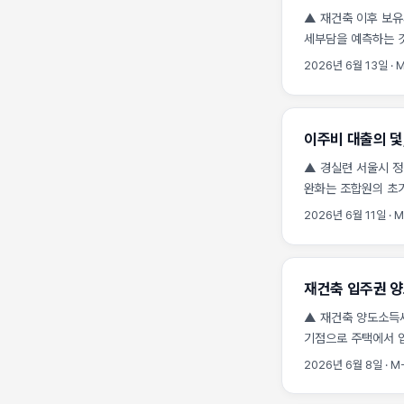
▲ 재건축 이후 보유세
세부담을 예측하는 것
정교한 시뮬레이션이 
2026년 6월 13일
·
M
기준으로 삼는 주택 
재산세와 종합부동산세
실거래가 공개시스템 확
이주비 대출의 덫
▲ 경실련 서울시 정
완화는 조합원의 초기
있습니다. 고금리 시
2026년 6월 11일
·
M
‘서울시 정비사업 이
가중시켜 최종 분담금
초기 자금 융통을 돕
재건축 입주권 양
부작용을 낳습니다. .
▲ 재건축 양도소득세
기점으로 주택에서 
비과세 요건과 장기
2026년 6월 8일
·
M-
양도소득세 계산기 사
여부에 따라 양도소