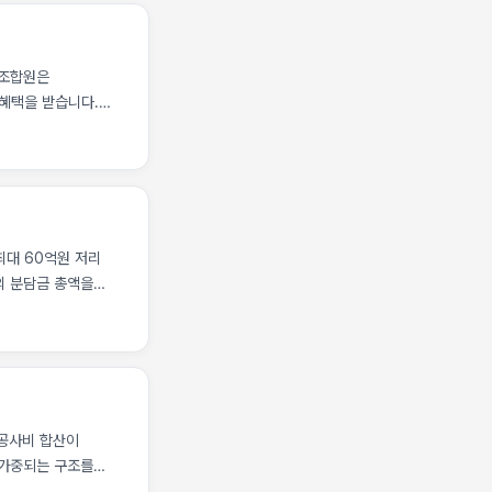
벌어지기도 합니다.
.
 조합원은
 혜택을 받습니다.
촌 재건축 조합원
재 2년 이상 보유 및
계별 보유 기간
 최대 60억원 저리
의 분담금 총액을
하는 여전히 개별
 것 정비사업의 초기
됩니다. 최근 원자재
이 멈춰 서거나
수 비용을 감당하지
을 일시 중단하는
 공사비 합산이
 가중되는 구조를
여 보여드립니다.