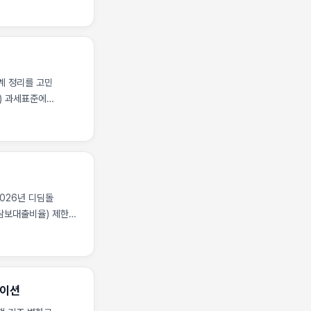
분양가에서
득할 때 내는 세금)
 자금 조달 계획이
관계 정리를 고민
) 과세표준에
아질수록 조합원이
 단순한 공사비
가로 이어지며, 이는
 추가분담금이
되어 취득세
게 됩니다. 이때
2026년 디딤돌
을 기준으로
택담보대출비율) 제한과
가 적용되거나 대출이
안’에 따르면, 디딤돌
권 신축 아파트
황입니다. 특히
레이션
 한도 제한에