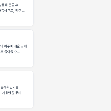
 활용해 준공 후
급증하므로, 입주 전
부가 세금 부과
보유자에게 부과되는
합니다. 국토교통부
시의 이주비 대출 규제
로 돌아올 수
 보십시오. 경실련
담을 평균 15% 이상
화 기조는 겉보기에는
발적으로 증가시키는
리처분계획인가를
기 사용법을 통해
입니다. 재건축
원 입주권 승계
분계획인가(이주·철거