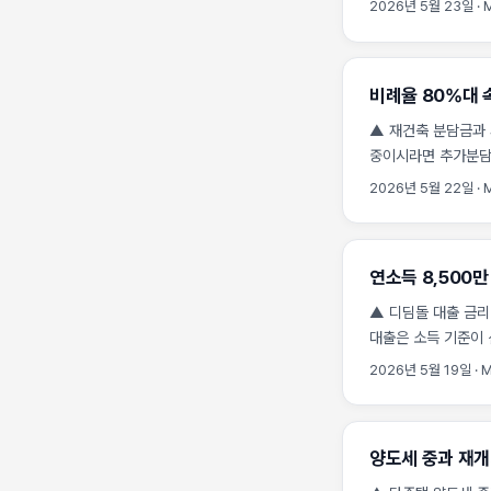
2026년 5월 23일
·
비례율(사업 수익성 
권리가액을 뺀 금액)
도 수천만 원 상당 
비례율 80%대 
완전히 무너질 수 있습
▲ 재건축 분담금과 세
중이시라면 추가분담
직결된다는 사실을 기
2026년 5월 22일
·
납부해야 할 세금과
보전이 아닌 취득세 
결국 취득세와 양도소
연소득 8,500만
취득세를 결정합니다
과세표준에 그대로 
▲ 디딤돌 대출 금리 
세금은 종전자산(재건
대출은 소득 기준이 
계산됩니다. ...
'방공제' 의무화로 
2026년 5월 19일
·
M
거절될 수 있어 철저
대출 금리 2026 
입주를 앞둔 조합원이
양도세 중과 재개
재건축 단지의 경우 
부딪히는 사례가 늘고 