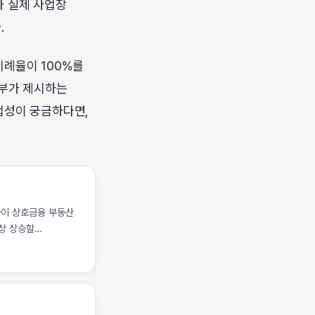
라 실제 사업장
.
비례율이 100%를
행부가 제시하는
업성이 궁금하다면,
당국이 상호금융 부동산
이상 상승할
 분담금 상승으로
장의 숨통을 조이는
담을 추가로 떠안아야