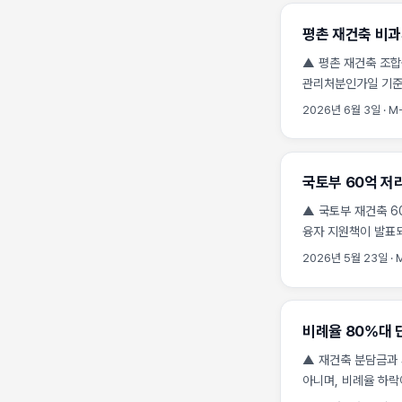
직전 단계로 분담금과
평촌 재건축 비과
성공적인 재건축 투자
▲ 평촌 재건축 조합
관리처분인가일 기준으
승계조합원과 원조합
2026년 6월 3일
·
M-
양도소득세 비과세 요
거주 요건을 반드시 
계산이 핵심입니다. .
국토부 60억 저리
▲ 국토부 재건축 60
융자 지원책이 발표되
극적으로 낮추는 근
2026년 5월 23일
·
단지가 해결해야 할 
단계에서 자금 조달이
가격 상승과 인건비
비례율 80%대 
지연되는 사태가 속출
못해 결국 조합원들
▲ 재건축 분담금과 
극단적인 선택을 하게 
아니며, 비례율 하락
가집니다. 본 분석에