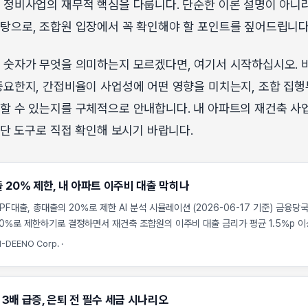
 정비사업의 재무적 핵심을 다룹니다. 단순한 이론 설명이 아니
탕으로, 조합원 입장에서 꼭 확인해야 할 포인트를 짚어드립니다
 숫자가 무엇을 의미하는지 모르겠다면, 여기서 시작하십시오. 
중요한지, 간접비율이 사업성에 어떤 영향을 미치는지, 조합 집
할 수 있는지를 구체적으로 안내합니다. 내 아파트의 재건축 사
진단 도구로 직접 확인해 보시기 바랍니다.
 20% 제한, 내 아파트 이주비 대출 막히나
F대출, 총대출의 20%로 제한 AI 분석 시뮬레이션 (2026-06-17 기준) 금융
20%로 제한하기로 결정하면서 재건축 조합원의 이주비 대출 금리가 평균 1.5%p 
금고와 신협 등 상호금융권의 자금줄이 막히면 사업비 조달 금리가 올라 결국 조합원
-DEENO Corp.
·
행정안전부와 금융위원회가 발표한 상호금융권 건전성 관리 강화 방안은 정비사업 현
습니다. 시공사 보증만 믿고 안심하던 조합원들이 왜 갑자기 수천만 원의 이자 부
터와 시나리오를 통해 명확히 전달해 드립니다. ...
 3배 급증, 은퇴 전 필수 세금 시나리오