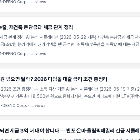
M-DEENO Corp.
·
…
views
지수. 100% 이하면 추가 분담금 발생)이 80%대로 떨어지면 추가분담금(조합원 
이 3억 원 이상 늘어날 수 있으며, 이에 따라 조합원이 부담해야 할 취득세(자산을 취
증가합니다. 재건축 분담금과 세금 관계 정리를 명확히 이해하지 못하면 입주 시점에
속출, 재건축 분담금과 세금 관계 정리
니다. ...
금 관계 정리 AI 분석 시뮬레이션 (2026-05-22 기준) 재건축 분담금과 세금 
금(조합원 분양가에서 권리가액을 뺀 금액)이 취득세(부동산을 취득할 때 내는 세금
억해야 합니다. 비례율(사업 수익성 지수. 100% 이하면 추가 분담금 발생)이 낮
M-DEENO Corp.
·
…
views
 분담금 총액은 기하급수적으로 늘어납니다. 재건축 과정에서 발생하는 추가분담금은
과세표준에 산입되는 세금의 일부입니다. 비례율 하락은 권리가액 감소와 분담금 증
득세 부담을 동시에 높이는 결과를 초래합니다. 재건축 분담금과 세금 관계 정리:
 원 넘으면 탈락? 2026 디딤돌 대출 금리 조건 총정리
 조합원이 납부하는 추가분담금은 새 아파트를 취득하기 위한 실질 공사비로 인정
합산됩니다. 재건축 아파트의 준공 시점에 조합원은 보존등기를 하며 취득세를 납부하
2026 조건 총정리 — 소득·자산 기준 AI 분석 시뮬레이션 (2026-05-19 기준) 
축 전 내 아파트의 감정평가 금액) 평가액이 아닌, 조합원 분양가 혹은 추가분담금
신혼부부 기준 최대 8,500만 원으로 완화되지만, 수도권 아파트에 대한 LTV(주
실질 대출 한도는 줄어들 전망입니다. 자산 기준 4.69억 원을 초과할 경우 가산금리
-DEENO Corp.
·
…
views
한 사전 진단이 필요합니다. 최근 국토교통부가 발표한 ‘디딤돌 대출 맞춤형 관리 방
조건 총정리 — 소득·자산 기준의 핵심은 실수요자 중심의 가계부채 관리입니다. 수도
나 예비 청약자들은 바뀐 기준에 따라 수천만 원의 자금 차질이 발생할 수 있는 상
되면 세금 3억 더 내야 합니다 — 반포·은마·올림픽패밀리 긴급 시뮬
추가분담금(조합원 분양가에서 권리가액을 뺀 금액) 결제를 위해 대출을 계획했다가
있습니다. ...