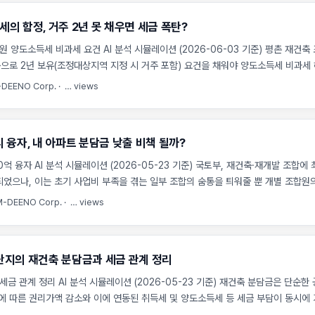
 조합원 권리가 확정되는 시점) 전후 매도 시점에 따라 세금 차이가 3억 원 이상 
세의 함정, 거주 2년 못 채우면 세금 폭탄?
를 위해서는 자산의 가치 변화에 따른 세무적 판단 기준을 명확히 세워야 합니다. ..
원 양도소득세 비과세 요건 AI 분석 시뮬레이션 (2026-06-03 기준) 평촌 재건축
로 2년 보유(조정대상지역 지정 시 거주 포함) 요건을 채워야 양도소득세 비과세
원의 요건이 다르므로 취득 시점별 세무 리스크를 반드시 사전 진단해야 합니다. 평
DEENO Corp.
·
…
views
건을 충족하려면 관리처분계획(이주·철거 직전 단계로 분담금 확정 시점) 인가일 현
채워야 합니다. 이 요건을 채우지 못하면 수억 원의 세금 차이가 발생하므로 사업 단
..
 융자, 내 아파트 분담금 낮출 비책 될까?
억 융자 AI 분석 시뮬레이션 (2026-05-23 기준) 국토부, 재건축·재개발 조합에
었으나, 이는 초기 사업비 부족을 겪는 일부 조합의 숨통을 틔워줄 뿐 개별 조합원
본적인 해결책은 아닙니다. 고금리 기조와 공사비 상승으로 인한 근본적인 사업성 저
M-DEENO Corp.
·
…
views
과제입니다. 초기 자금 막히면 사업 중단? 재건축 조합원들이 지금 가장 두려워하는
 막히면 사업 자체가 장기 표류하며 조합원들의 금융 부담이 눈덩이처럼 불어나게 
 인상으로 인해 시공사와의 공사비 갈등이 격화되면서, 서울 시내 수많은 정비사업장
단지의 재건축 분담금과 세금 관계 정리
하고 있습니다. 초기 운영 자금이 부족한 조합은 이주비 대출 이자나 설계비 등 필
에게 추가분담금(조합원 분양가에서 권리가액을 뺀 금액)을 조기에 청구하거나 사업
세금 관계 정리 AI 분석 시뮬레이션 (2026-05-23 기준) 재건축 분담금은 단순한
됩니다. ...
에 따른 권리가액 감소와 이에 연동된 취득세 및 양도소득세 등 세금 부담이 동시에
서는 실제 단지 사례를 통해 분담금 증가가 세금에 미치는 실질적 영향을 계량화하