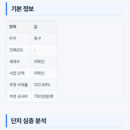
기본 정보
항목
값
위치
동구
건축년도
-
세대수
미확인
사업 단계
미확인
추정 비례율
100.86%
추정 공사비
780만원/평
단지 심층 분석