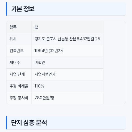
기본 정보
항목
값
위치
경기도 군포시 산본동 산본로432번길 25
건축년도
1994년 (32년차)
세대수
미확인
사업 단계
사업시행인가
추정 비례율
110%
추정 공사비
780만원/평
단지 심층 분석