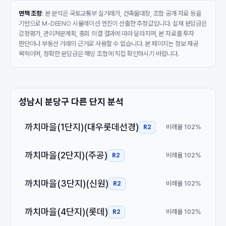
면책 조항
: 본 분석은 국토교통부 실거래가, 건축물대장, 조합 공개 자료 등을
기반으로 M-DEENO 시뮬레이션 엔진이 산출한 추정값입니다. 실제 분담금은
감정평가, 관리처분계획, 총회 의결 결과에 따라 달라지며, 본 자료를 투자
판단이나 부동산 거래의 근거로 사용할 수 없습니다. 본 페이지는 정보 제공
목적이며, 정확한 분담금은 해당 조합에 직접 확인하시기 바랍니다.
성남시 분당구 다른 단지 분석
까치마을(1단지)(대우롯데선경)
비례율 102%
R2
까치마을(2단지)(주공)
비례율 102%
R2
까치마을(3단지)(신원)
비례율 102%
R2
까치마을(4단지)(롯데)
비례율 102%
R2