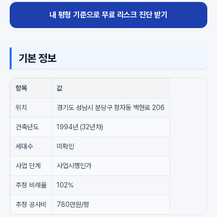
내 평형 기준으로 무료 리스크 진단 받기
기본 정보
항목
값
위치
경기도 성남시 분당구 정자동 백현로 206
건축년도
1994년 (32년차)
세대수
미확인
사업 단계
사업시행인가
추정 비례율
102%
추정 공사비
780만원/평