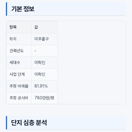
기본 정보
항목
값
위치
미추홀구
건축년도
-
세대수
미확인
사업 단계
미확인
추정 비례율
81.91%
추정 공사비
780만원/평
단지 심층 분석