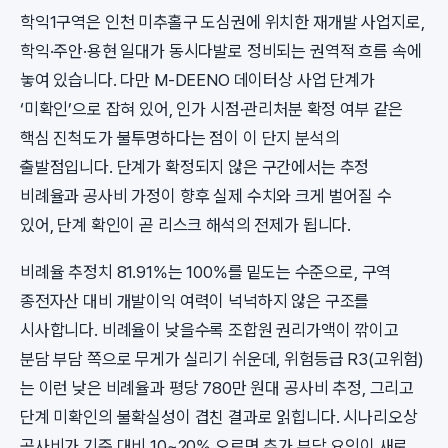
학익1구역은 인천 미추홀구 도심권에 위치한 재개발 사업지로,
학익·주안·용현 일대가 동시다발로 정비되는 권역적 흐름 속에
놓여 있습니다. 다만 M-DEENO 데이터상 사업 단계가
‘미확인’으로 잡혀 있어, 인가 시점·관리처분 확정 여부 같은
핵심 진척도가 불투명하다는 점이 이 단지 분석의
출발점입니다. 단계가 확정되지 않은 구간에서는 추정
비례율과 공사비 가정이 향후 실제 수치와 크게 벌어질 수
있어, 단계 확인이 곧 리스크 해석의 전제가 됩니다.
비례율 추정치 81.91%는 100%를 밑도는 수준으로, 구역
종전자산 대비 개발이익 여력이 넉넉하지 않은 구조를
시사합니다. 비례율이 낮을수록 조합원 권리가액이 깎이고
분담 부담 쪽으로 무게가 실리기 쉬운데, 위험등급 R3(고위험)
는 이런 낮은 비례율과 평당 780만 원대 공사비 추정, 그리고
단계 미확인의 불확실성이 겹친 결과로 읽힙니다. 시나리오상
공사비가 기준 대비 10~20% 오르면 추가 부담 요인이 새로