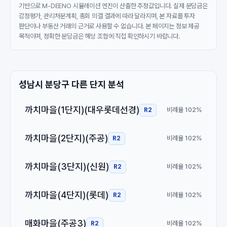
기반으로 M-DEENO 시뮬레이션 엔진이 산출한 추정값입니다. 실제 분담금은
감정평가, 관리처분계획, 총회 의결 결과에 따라 달라지며, 본 자료를 투자
판단이나 부동산 거래의 근거로 사용할 수 없습니다. 본 페이지는 정보 제공
목적이며, 정확한 분담금은 해당 조합에 직접 확인하시기 바랍니다.
성남시 분당구 다른 단지 분석
까치마을(1단지)(대우롯데선경)
비례율 102%
R2
까치마을(2단지)(주공)
비례율 102%
R2
까치마을(3단지)(신원)
비례율 102%
R2
까치마을(4단지)(롯데)
비례율 102%
R2
매화마을(주공3)
비례율 102%
R2