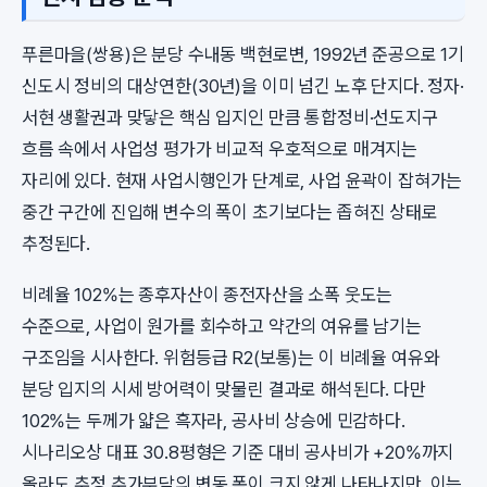
푸른마을(쌍용)은 분당 수내동 백현로변, 1992년 준공으로 1기
신도시 정비의 대상연한(30년)을 이미 넘긴 노후 단지다. 정자·
서현 생활권과 맞닿은 핵심 입지인 만큼 통합정비·선도지구
흐름 속에서 사업성 평가가 비교적 우호적으로 매겨지는
자리에 있다. 현재 사업시행인가 단계로, 사업 윤곽이 잡혀가는
중간 구간에 진입해 변수의 폭이 초기보다는 좁혀진 상태로
추정된다.
비례율 102%는 종후자산이 종전자산을 소폭 웃도는
수준으로, 사업이 원가를 회수하고 약간의 여유를 남기는
구조임을 시사한다. 위험등급 R2(보통)는 이 비례율 여유와
분당 입지의 시세 방어력이 맞물린 결과로 해석된다. 다만
102%는 두께가 얇은 흑자라, 공사비 상승에 민감하다.
시나리오상 대표 30.8평형은 기준 대비 공사비가 +20%까지
올라도 추정 추가부담의 변동 폭이 크지 않게 나타나지만, 이는