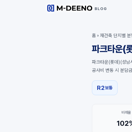
BLOG
홈
재건축 단지별 분
»
파크타운(롯
파크타운(롯데)(성남시
공사비 변동 시 분담
R2
보통
비례율
102