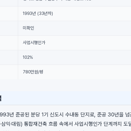
1993년 (33년차)
미확인
사업시행인가
102%
780만원/평
석
993년 준공된 분당 1기 신도시 수내동 단지로, 준공 30년을 
안·삼익·대림) 통합재건축 흐름 속에서 사업시행인가 단계까지 도달