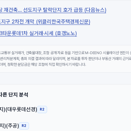
당 재건축… 선도지구 탈락단지 호가 급등 (다음뉴스)
지구 2차전 개막 (위클리한국주택경제신문)
크타운롯데1차 실거래·시세 (호갱노노)
국토교통부 실거래가, 건축물대장, 조합 공개 자료 등을 기반으로 M-DEENO 시뮬레이션 엔진이
 관리처분계획, 총회 의결 결과에 따라 달라지며, 본 자료를 투자 판단이나 부동산 거래의 근거로
이며, 정확한 분담금은 해당 조합에 직접 확인하시기 바랍니다.
다른 단지 분석
지)(대우롯데선경)
R2
지)(주공)
R2