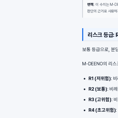
면책
: 이 수치는 M-
판단의 근거로 사용하
리스크 등급: R
보통 등급으로, 분
M-DEENO의 리
R1 (저위험)
: 
R2 (보통)
: 비
R3 (고위험)
: 
R4 (초고위험)