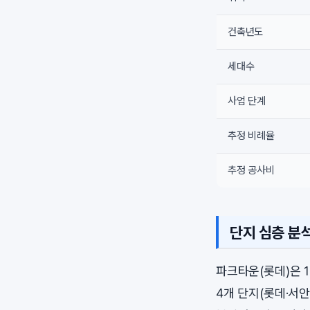
건축년도
세대수
사업 단계
추정 비례율
추정 공사비
단지 심층 분
파크타운(롯데)은 1
4개 단지(롯데·서