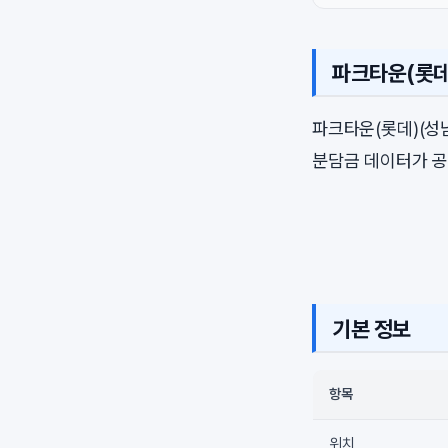
파크타운(롯데
파크타운(롯데)(성
분담금 데이터가 공
기본 정보
항목
위치