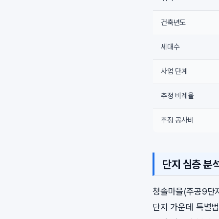
건축년도
세대수
사업 단계
추정 비례율
추정 공사비
단지 심층 분
청솔마을(주공9단지
단지 가운데 특별법 