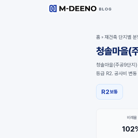
BLOG
홈
재건축 단지별 분
»
청솔마을(주
청솔마을(주공9단지)
등급 R2. 공사비 변
R2
보통
비례율
102