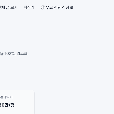
전체 글 보기
계산기
📋 무료 진단 신청
 102%, 리스크
추정 공사비
80만/평