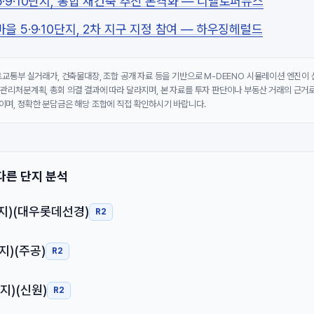
·9·10단지, 통합 재건축 추진 본격화 — 디벨로퍼뉴스
을 5·9·10단지, 2차 지구 지정 참여 — 하우징헤럴드
국토교통부 실거래가, 건축물대장, 조합 공개 자료 등을 기반으로 M-DEENO 시뮬레이션 엔진이
 관리처분계획, 총회 의결 결과에 따라 달라지며, 본 자료를 투자 판단이나 부동산 거래의 근거로
이며, 정확한 분담금은 해당 조합에 직접 확인하시기 바랍니다.
다른 단지 분석
지)(대우롯데선경)
R2
지)(주공)
R2
지)(신원)
R2