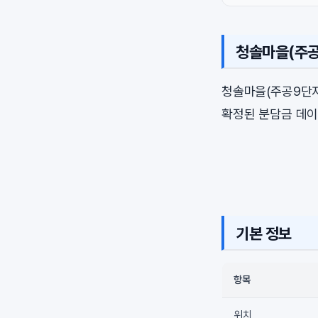
청솔마을(주공
청솔마을(주공9단지
확정된 분담금 데이
기본 정보
항목
위치