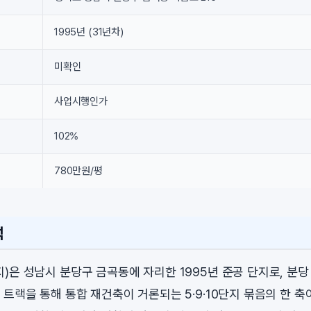
1995년 (31년차)
미확인
사업시행인가
102%
780만원/평
석
)은 성남시 분당구 금곡동에 자리한 1995년 준공 단지로, 분당
트랙을 통해 통합 재건축이 거론되는 5·9·10단지 묶음의 한 축