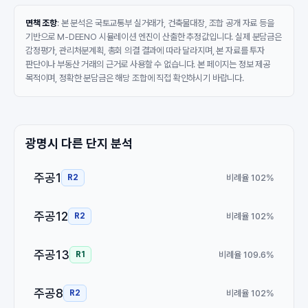
면책 조항
: 본 분석은 국토교통부 실거래가, 건축물대장, 조합 공개 자료 등을
기반으로 M-DEENO 시뮬레이션 엔진이 산출한 추정값입니다. 실제 분담금은
감정평가, 관리처분계획, 총회 의결 결과에 따라 달라지며, 본 자료를 투자
판단이나 부동산 거래의 근거로 사용할 수 없습니다. 본 페이지는 정보 제공
목적이며, 정확한 분담금은 해당 조합에 직접 확인하시기 바랍니다.
광명시 다른 단지 분석
주공1
비례율 102%
R2
주공12
비례율 102%
R2
주공13
비례율 109.6%
R1
주공8
비례율 102%
R2