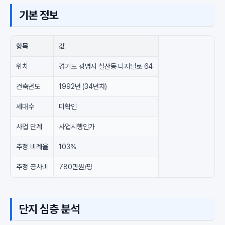
기본 정보
항목
값
위치
경기도 광명시 철산동 디지털로 64
건축년도
1992년 (34년차)
세대수
미확인
사업 단계
사업시행인가
추정 비례율
103%
추정 공사비
780만원/평
단지 심층 분석