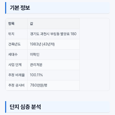
기본 정보
항목
값
위치
경기도 과천시 부림동 별양로 180
건축년도
1983년 (43년차)
세대수
미확인
사업 단계
관리처분
추정 비례율
100.11%
추정 공사비
780만원/평
단지 심층 분석