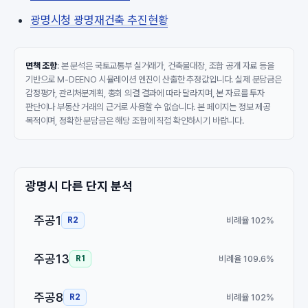
광명시청 광명재건축 추진현황
면책 조항
: 본 분석은 국토교통부 실거래가, 건축물대장, 조합 공개 자료 등을
기반으로 M-DEENO 시뮬레이션 엔진이 산출한 추정값입니다. 실제 분담금은
감정평가, 관리처분계획, 총회 의결 결과에 따라 달라지며, 본 자료를 투자
판단이나 부동산 거래의 근거로 사용할 수 없습니다. 본 페이지는 정보 제공
목적이며, 정확한 분담금은 해당 조합에 직접 확인하시기 바랍니다.
광명시 다른 단지 분석
주공1
비례율 102%
R2
주공13
비례율 109.6%
R1
주공8
비례율 102%
R2