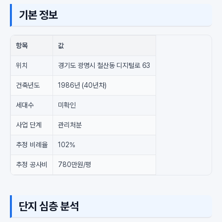
기본 정보
항목
값
위치
경기도 광명시 철산동 디지털로 63
건축년도
1986년 (40년차)
세대수
미확인
사업 단계
관리처분
추정 비례율
102%
추정 공사비
780만원/평
단지 심층 분석