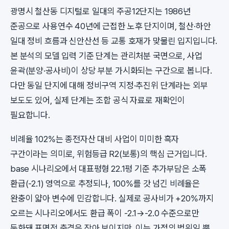
광명시 철산동 디지털로 일대의 주공12단지는 1986년
준공으로 사용연수 40년에 근접한 노후 단지이며, 철산·하안
일대 정비 흐름과 신안산선 등 교통 호재가 맞물린 입지입니다.
본 분석의 모델 입력 기준 단계는 관리처분 국면으로, 사업
윤곽(분양·공사비)이 상당 부분 가시화되는 구간으로 봅니다.
다만 동일 단지에 대해 정비구역 지정·추진위 단계라는 외부
보도도 있어, 실제 단계는 조합 공식 자료로 재확인이
필요합니다.
비례율 102%는 종전자산 대비 사업이 미미한 흑자
구간이라는 의미로, 위험등급 R2(보통)의 핵심 근거입니다.
base 시나리오에서 대표평형 22.1평 기준 추가부담은 소폭
환급(-2.1) 영역으로 추정되나, 100%를 갓 넘긴 비례율은
완충이 얇아 변수에 민감합니다. 실제로 공사비가 +20%까지
오르는 시나리오에서도 환급 폭이 -2.1→-2.0 수준으로만
둔화돼 표면적 충격은 작아 보이지만, 이는 가정의 범위일 뿐