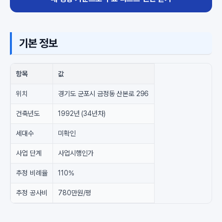
기본 정보
항목
값
위치
경기도 군포시 금정동 산본로 296
건축년도
1992년 (34년차)
세대수
미확인
사업 단계
사업시행인가
추정 비례율
110%
추정 공사비
780만원/평