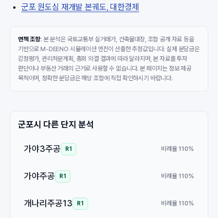
군포 원도심 재개발 본궤도, 대한경제
면책 조항
: 본 분석은 국토교통부 실거래가, 건축물대장, 조합 공개 자료 등을
기반으로 M-DEENO 시뮬레이션 엔진이 산출한 추정값입니다. 실제 분담금은
감정평가, 관리처분계획, 총회 의결 결과에 따라 달라지며, 본 자료를 투자
판단이나 부동산 거래의 근거로 사용할 수 없습니다. 본 페이지는 정보 제공
목적이며, 정확한 분담금은 해당 조합에 직접 확인하시기 바랍니다.
군포시 다른 단지 분석
가야3주공
비례율 110%
R1
가야주공
비례율 110%
R1
개나리주공13
비례율 110%
R1