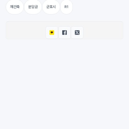
재건축
분담금
군포시
R1
© 2026 M-DEENO. All rights reserved.
·
Powered by
Hugo
&
PaperMod