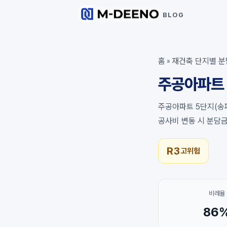
BLOG
홈
재건축 단지별 분
»
주공아파트 
주공아파트 5단지(송파
공사비 변동 시 분담
R3
고위험
비례율
86