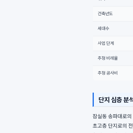
건축년도
세대수
사업 단계
추정 비례율
추정 공사비
단지 심층 분
잠실동 송파대로의 주
초고층 단지로의 전