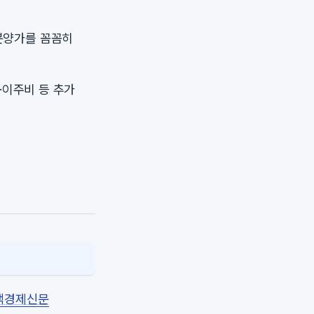
분양가를 꼼꼼히
·이주비 등 추가
주택경제신문