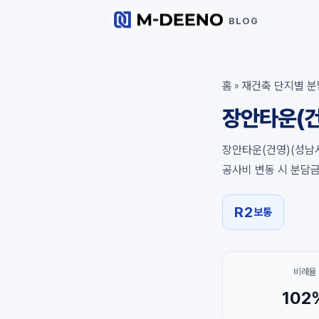
BLOG
홈
재건축 단지별 분
»
장안타운(건
장안타운(건영)(성남시
공사비 변동 시 분담
R2
보통
비례율
102