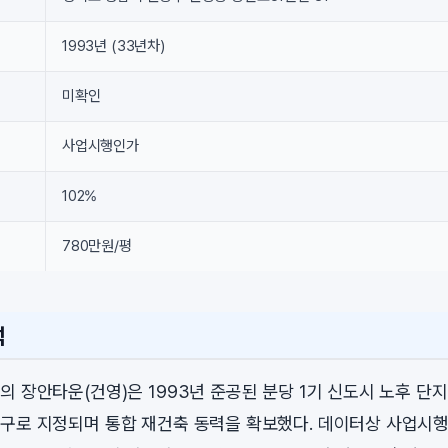
1993년 (33년차)
미확인
사업시행인가
102%
780만원/평
석
 장안타운(건영)은 1993년 준공된 분당 1기 신도시 노후 단지로
구로 지정되며 통합 재건축 동력을 확보했다. 데이터상 사업시