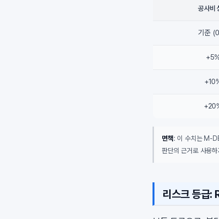
공사비 
기준 (
+5
+10
+20
면책
: 이 수치는 M-
판단의 근거로 사용하
리스크 등급: R