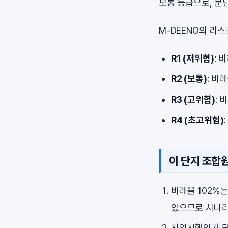
보통 등급으로, 분
M-DEENO의 리
R1 (저위험)
: 
R2 (보통)
: 비
R3 (고위험)
: 
R4 (초고위험)
이 단지 조합
비례율 102%
있으므로 시나리
사업시행인가 단