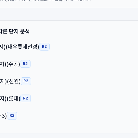
다른 단지 분석
지)(대우롯데선경)
R2
지)(주공)
R2
지)(신원)
R2
지)(롯데)
R2
3)
R2