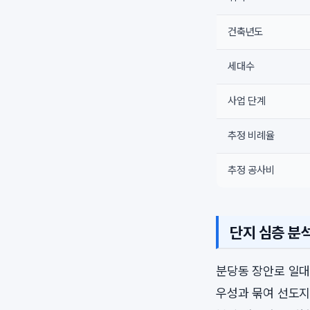
건축년도
세대수
사업 단계
추정 비례율
추정 공사비
단지 심층 분
분당동 장안로 일대의
우성과 묶여 선도지