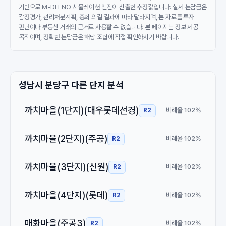
기반으로 M-DEENO 시뮬레이션 엔진이 산출한 추정값입니다. 실제 분담금은
감정평가, 관리처분계획, 총회 의결 결과에 따라 달라지며, 본 자료를 투자
판단이나 부동산 거래의 근거로 사용할 수 없습니다. 본 페이지는 정보 제공
목적이며, 정확한 분담금은 해당 조합에 직접 확인하시기 바랍니다.
성남시 분당구 다른 단지 분석
까치마을(1단지)(대우롯데선경)
비례율 102%
R2
까치마을(2단지)(주공)
비례율 102%
R2
까치마을(3단지)(신원)
비례율 102%
R2
까치마을(4단지)(롯데)
비례율 102%
R2
매화마을(주공3)
비례율 102%
R2