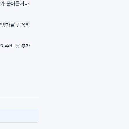
모가 줄어들거나
분양가를 꼼꼼히
·이주비 등 추가