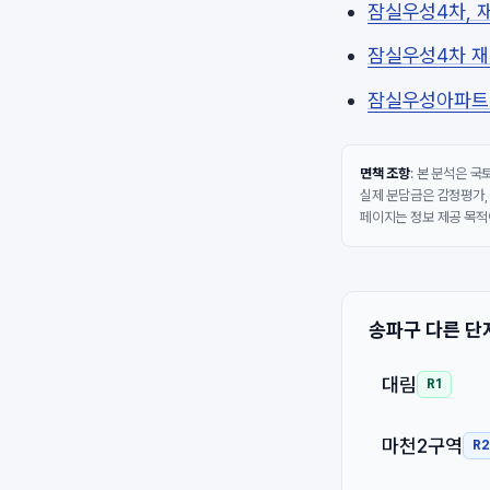
잠실우성4차, 
잠실우성4차 재
잠실우성아파트 
면책 조항
: 본 분석은 
실제 분담금은 감정평가,
페이지는 정보 제공 목적
송파구 다른 단
대림
R1
마천2구역
R2