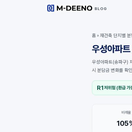
BLOG
홈
재건축 단지별 분
»
우성아파트 
우성아파트(송파구) 재
시 분담금 변화를 확
R1
저위험 (환급 가
비례율
105