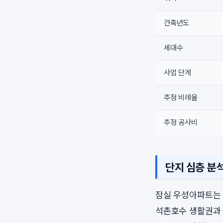
건축년도
세대수
사업 단계
추정 비례율
추정 공사비
단지 심층 분
잠실 우성아파트는 
석촌호수 생활권과 