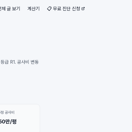
전체 글 보기
계산기
📋 무료 진단 신청
급 R1. 공사비 변동
추정 공사비
50만/평