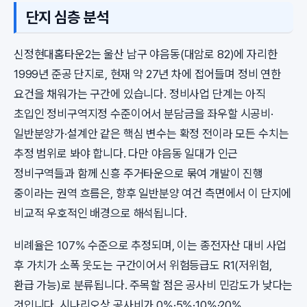
단지 심층 분석
신정현대홈타운2는 울산 남구 야음동(대암로 82)에 자리한
1999년 준공 단지로, 현재 약 27년 차에 접어들며 정비 연한
요건을 채워가는 구간에 있습니다. 정비사업 단계는 아직
초입인 정비구역지정 수준이어서 분담금을 좌우할 시공비·
일반분양가·설계안 같은 핵심 변수는 확정 전이라 모든 수치는
추정 범위로 봐야 합니다. 다만 야음동 일대가 인근
정비구역들과 함께 신흥 주거타운으로 묶여 개발이 진행
중이라는 권역 흐름은, 향후 일반분양 여건 측면에서 이 단지에
비교적 우호적인 배경으로 해석됩니다.
비례율은 107% 수준으로 추정되며, 이는 종전자산 대비 사업
후 가치가 소폭 웃도는 구간이어서 위험등급도 R1(저위험,
환급 가능)로 분류됩니다. 주목할 점은 공사비 민감도가 낮다는
것입니다. 시나리오상 공사비가 0%·5%·10%·20%