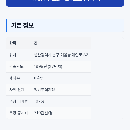
기본 정보
항목
값
위치
울산광역시 남구 야음동 대암로 82
건축년도
1999년 (27년차)
세대수
미확인
사업 단계
정비구역지정
추정 비례율
107%
추정 공사비
710만원/평