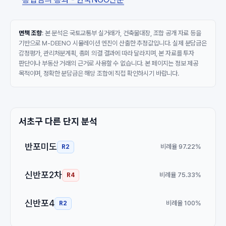
면책 조항
: 본 분석은 국토교통부 실거래가, 건축물대장, 조합 공개 자료 등을
기반으로 M-DEENO 시뮬레이션 엔진이 산출한 추정값입니다. 실제 분담금은
감정평가, 관리처분계획, 총회 의결 결과에 따라 달라지며, 본 자료를 투자
판단이나 부동산 거래의 근거로 사용할 수 없습니다. 본 페이지는 정보 제공
목적이며, 정확한 분담금은 해당 조합에 직접 확인하시기 바랍니다.
서초구 다른 단지 분석
반포미도
비례율 97.22%
R2
신반포2차
비례율 75.33%
R4
신반포4
비례율 100%
R2