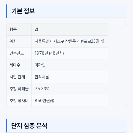
기본 정보
항목
값
위치
서울특별시 서초구 잠원동 신반포로23길 41
건축년도
1978년 (48년차)
세대수
미확인
사업 단계
관리처분
추정 비례율
75.33%
추정 공사비
850만원/평
단지 심층 분석