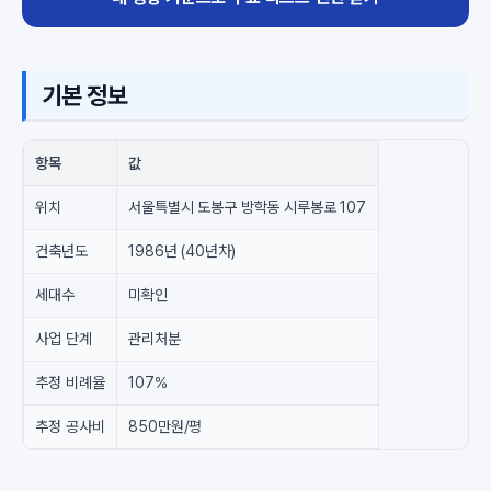
기본 정보
항목
값
위치
서울특별시 도봉구 방학동 시루봉로 107
건축년도
1986년 (40년차)
세대수
미확인
사업 단계
관리처분
추정 비례율
107%
추정 공사비
850만원/평