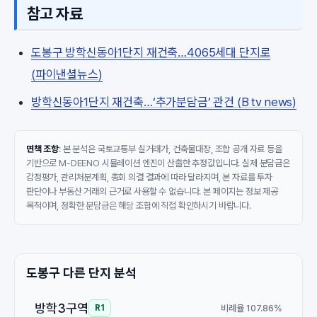
참고 자료
도봉구 방학신동아1단지 재건축…4065세대 단지로
(파이낸셜뉴스)
방학신동아1단지 재건축…‘추가분담금’ 관건 (B tv news)
면책 조항
: 본 분석은 국토교통부 실거래가, 건축물대장, 조합 공개 자료 등을
기반으로 M-DEENO 시뮬레이션 엔진이 산출한 추정값입니다. 실제 분담금은
감정평가, 관리처분계획, 총회 의결 결과에 따라 달라지며, 본 자료를 투자
판단이나 부동산 거래의 근거로 사용할 수 없습니다. 본 페이지는 정보 제공
목적이며, 정확한 분담금은 해당 조합에 직접 확인하시기 바랍니다.
도봉구 다른 단지 분석
방학3구역
비례율 107.86%
R1