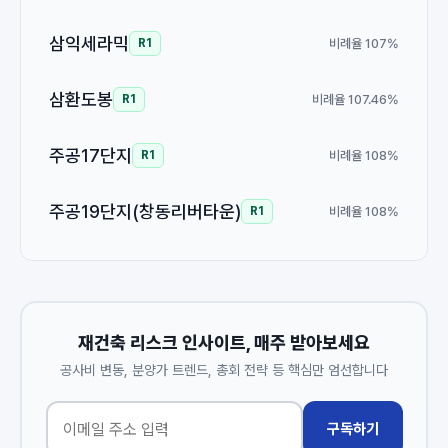
삼익세라믹
비례율 107%
R1
삼환도봉
비례율 107.46%
R1
주공17단지
비례율 108%
R1
주공19단지(창동리버타운)
비례율 108%
R1
재건축 리스크 인사이트, 매주 받아보세요
공사비 변동, 분양가 트렌드, 총회 전략 등 핵심만 엄선합니다
구독하기