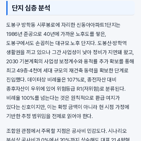
단지 심층 분석
도봉구 방학동 시루봉로에 자리한 신동아아파트1단지는
1986년 준공으로 40년에 가까운 노후도를 쌓은,
도봉구에서도 손꼽히는 대규모 노후 단지다. 도봉산·방학역
생활권을 끼고 있으나 그간 사업성이 낮아 정비가 지연돼 왔고,
2030 기본계획의 사업성 보정계수와 용적률 추가 확보를 통해
최고 49층·4천여 세대 규모의 재건축 동력을 확보한 단계로
진입했다. 데이터상 비례율은 107%로, 종전자산 대비
종후자산이 우위에 있어 위험등급 R1(저위험)로 분류된다.
비례율 100%를 넘는다는 것은 원칙적으로 환급 여지가
있다는 신호이지만, 이는 확정 금액이 아니라 현 시점 가정에
기반한 추정 범위임을 전제로 읽어야 한다.
조합원 관점에서 주목할 지점은 공사비 민감도다. 시나리오
분석상 공사비가 0%에서 20%까지 상승해도 대표 21.4평형