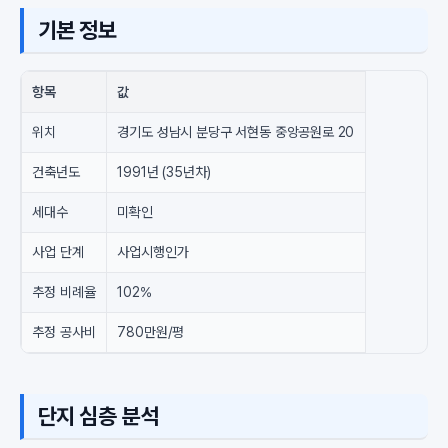
기본 정보
항목
값
위치
경기도 성남시 분당구 서현동 중앙공원로 20
건축년도
1991년 (35년차)
세대수
미확인
사업 단계
사업시행인가
추정 비례율
102%
추정 공사비
780만원/평
단지 심층 분석