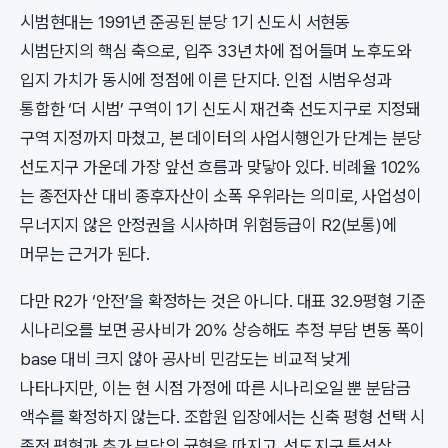
시범현대는 1991년 준공된 분당 1기 신도시 서현동
시범단지의 핵심 축으로, 입주 33년 차에 접어들며 노후도와
입지 가치가 동시에 정점에 이른 단지다. 인접 시범우성과
통합한 ‘더 시범’ 구역이 1기 신도시 재건축 선도지구로 지정돼
구역 지정까지 마쳤고, 본 데이터의 사업시행인가 단계는 분당
선도지구 가운데 가장 앞선 흐름과 맞닿아 있다. 비례율 102%
는 종전자산 대비 종후자산이 소폭 우위라는 의미로, 사업성이
무너지지 않은 안정권을 시사하며 위험등급이 R2(보통)에
머무는 근거가 된다.
다만 R2가 ‘안전’을 확정하는 것은 아니다. 대표 32.9평형 기준
시나리오를 보면 공사비가 20% 상승해도 추정 부담 변동 폭이
base 대비 크지 않아 공사비 민감도는 비교적 낮게
나타나지만, 이는 현 시점 가정에 따른 시나리오일 뿐 분담금
액수를 확정하지 않는다. 조합원 입장에서는 신축 평형 선택 시
종전 평형과 추가 부담의 균형을 따지고, 선도지구 특성상