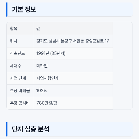
기본 정보
항목
값
위치
경기도 성남시 분당구 서현동 중앙공원로 17
건축년도
1991년 (35년차)
세대수
미확인
사업 단계
사업시행인가
추정 비례율
102%
추정 공사비
780만원/평
단지 심층 분석