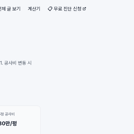
전체 글 보기
계산기
📋 무료 진단 신청
. 공사비 변동 시
추정 공사비
80만/평