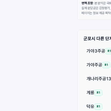
면책 조항
: 본 분석은 
실제 분담금은 감정평가,
페이지는 정보 제공 목적
군포시 다른 단
가야3주공
R1
가야주공
R1
개나리주공1
계룡
R1
덕유
R1