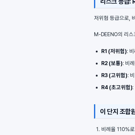
리스크 등급: R
저위험 등급으로, 
M-DEENO의 리
R1 (저위험)
: 
R2 (보통)
: 비
R3 (고위험)
: 
R4 (초고위험)
이 단지 조합
비례율 110%