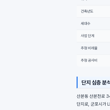
건축년도
세대수
사업 단계
추정 비례율
추정 공사비
단지 심층 분
산본동 산본천로 3
단지로, 군포시가 