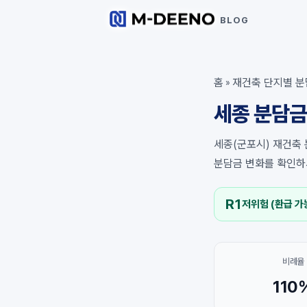
BLOG
홈
재건축 단지별 분
»
세종 분담금
세종(군포시) 재건축 
분담금 변화를 확인하
R1
저위험 (환급 가
비례율
110