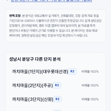
면책 조항
: 본 분석은 국토교통부 실거래가, 건축물대장, 조합 공개 자료 등을
기반으로 M-DEENO 시뮬레이션 엔진이 산출한 추정값입니다. 실제 분담금은
감정평가, 관리처분계획, 총회 의결 결과에 따라 달라지며, 본 자료를 투자
판단이나 부동산 거래의 근거로 사용할 수 없습니다. 본 페이지는 정보 제공
목적이며, 정확한 분담금은 해당 조합에 직접 확인하시기 바랍니다.
성남시 분당구 다른 단지 분석
까치마을(1단지)(대우롯데선경)
비례율 102%
R2
까치마을(2단지)(주공)
비례율 102%
R2
까치마을(3단지)(신원)
비례율 102%
R2