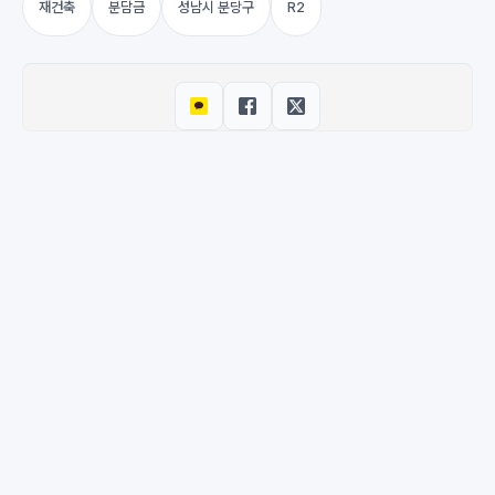
재건축
분담금
성남시 분당구
R2
© 2026 M-DEENO. All rights reserved.
·
Powered by
Hugo
&
PaperMod
이용약관
·
개인정보처리방침
·
환불 정책
·
문의하기