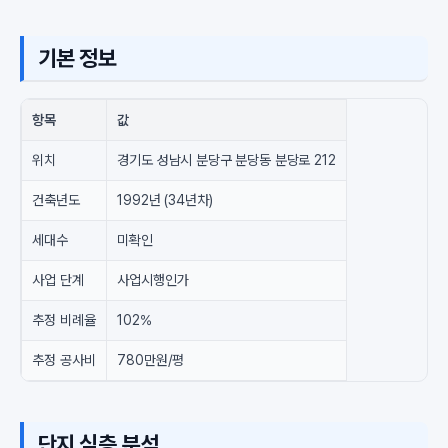
기본 정보
항목
값
위치
경기도 성남시 분당구 분당동 분당로 212
건축년도
1992년 (34년차)
세대수
미확인
사업 단계
사업시행인가
추정 비례율
102%
추정 공사비
780만원/평
단지 심층 분석