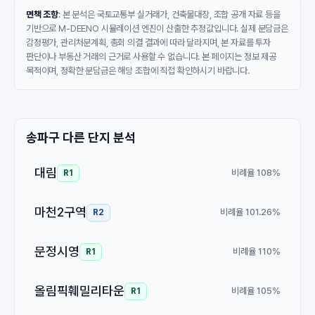
면책 조항
: 본 분석은 국토교통부 실거래가, 건축물대장, 조합 공개 자료 등을
기반으로 M-DEENO 시뮬레이션 엔진이 산출한 추정값입니다. 실제 분담금은
감정평가, 관리처분계획, 총회 의결 결과에 따라 달라지며, 본 자료를 투자
판단이나 부동산 거래의 근거로 사용할 수 없습니다. 본 페이지는 정보 제공
목적이며, 정확한 분담금은 해당 조합에 직접 확인하시기 바랍니다.
송파구 다른 단지 분석
대림
비례율 108%
R1
마천2구역
비례율 101.26%
R2
문정시영
비례율 110%
R1
올림픽훼밀리타운
비례율 105%
R1