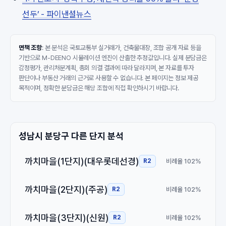
선두’ - 파이낸셜뉴스
면책 조항
: 본 분석은 국토교통부 실거래가, 건축물대장, 조합 공개 자료 등을
기반으로 M-DEENO 시뮬레이션 엔진이 산출한 추정값입니다. 실제 분담금은
감정평가, 관리처분계획, 총회 의결 결과에 따라 달라지며, 본 자료를 투자
판단이나 부동산 거래의 근거로 사용할 수 없습니다. 본 페이지는 정보 제공
목적이며, 정확한 분담금은 해당 조합에 직접 확인하시기 바랍니다.
성남시 분당구 다른 단지 분석
까치마을(1단지)(대우롯데선경)
비례율 102%
R2
까치마을(2단지)(주공)
비례율 102%
R2
까치마을(3단지)(신원)
비례율 102%
R2