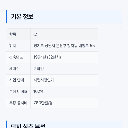
기본 정보
항목
값
위치
경기도 성남시 분당구 정자동 내정로 55
건축년도
1994년 (32년차)
세대수
미확인
사업 단계
사업시행인가
추정 비례율
102%
추정 공사비
780만원/평
단지 심층 분석