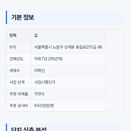
기본 정보
항목
값
위치
서울특별시 노원구 상계동 동일로215길 48
건축년도
1987년 (39년차)
세대수
미확인
사업 단계
사업시행인가
추정 비례율
109%
추정 공사비
850만원/평
단지 심층 분석