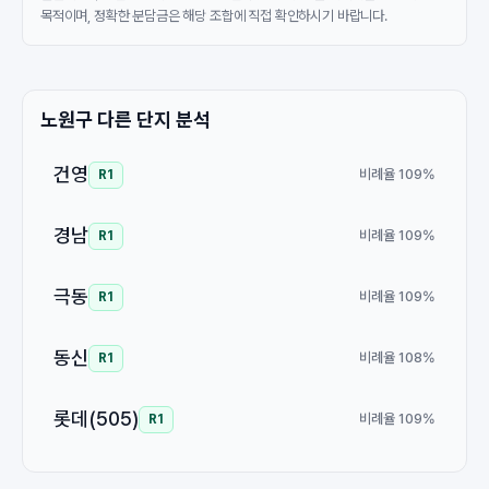
목적이며, 정확한 분담금은 해당 조합에 직접 확인하시기 바랍니다.
노원구 다른 단지 분석
건영
비례율 109%
R1
경남
비례율 109%
R1
극동
비례율 109%
R1
동신
비례율 108%
R1
롯데(505)
비례율 109%
R1