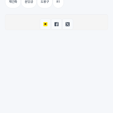
재건축
분담금
도봉구
R1
© 2026 M-DEENO. All rights reserved.
·
Powered by
Hugo
&
PaperMod
이용약관
·
개인정보처리방침
·
환불 정책
·
문의하기