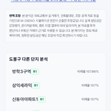
면책 조항
: 본 분석은 국토교통부 실거래가, 건축물대장, 조합 공개 자료 등을
기반으로 M-DEENO 시뮬레이션 엔진이 산출한 추정값입니다. 실제 분담금은
감정평가, 관리처분계획, 총회 의결 결과에 따라 달라지며, 본 자료를 투자
판단이나 부동산 거래의 근거로 사용할 수 없습니다. 본 페이지는 정보 제공
목적이며, 정확한 분담금은 해당 조합에 직접 확인하시기 바랍니다.
도봉구 다른 단지 분석
방학3구역
비례율 107.86%
R1
삼익세라믹
비례율 107%
R1
신동아아파트1
비례율 107%
R1