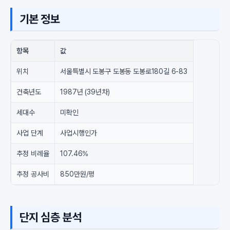
기본 정보
항목
값
위치
서울특별시 도봉구 도봉동 도봉로180길 6-83
건축년도
1987년 (39년차)
세대수
미확인
사업 단계
사업시행인가
추정 비례율
107.46%
추정 공사비
850만원/평
단지 심층 분석