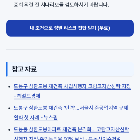
총회 의결 전 시나리오를 검토하시기 바랍니다.
내 조건으로 정밀 리스크 진단 받기 (무료)
참고 자료
도봉구 삼환도봉 재건축 사업시행자 코람코자산신탁 지정
- 헤럴드경제
도봉구 삼환도봉 재건축 ‘탄력’…서울시 준공업지역 규제
완화 첫 사례 - 뉴스핌
도봉동 삼환도봉아파트 재건축 본격화… 코람코자산신탁
시행자 지정·주민동의율 91% 달성 - 부동산이슈저널