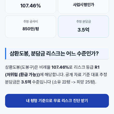
사업시행인가
107.46%
추정 공사비
추정 분담금
850만/평
3.5억
삼환도봉, 분담금 리스크는 어느 수준인가?
삼환도봉(도봉구)은 비례율
107.46%
로 리스크 등급
R1
(저위험 (환급 가능))
에 해당합니다. 공개 자료 기준 대표 추정
분담금은
3.5억
수준입니다 (소유 22평 -> 희망 25평).
내 평형 기준으로 무료 리스크 진단 받기