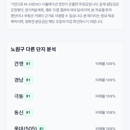
기반으로 M-DEENO 시뮬레이션 엔진이 산출한 추정값입니다. 실제 분담금은
감정평가, 관리처분계획, 총회 의결 결과에 따라 달라지며, 본 자료를 투자
판단이나 부동산 거래의 근거로 사용할 수 없습니다. 본 페이지는 정보 제공
목적이며, 정확한 분담금은 해당 조합에 직접 확인하시기 바랍니다.
노원구 다른 단지 분석
건영
비례율 109%
R1
경남
비례율 109%
R1
극동
비례율 109%
R1
동신
비례율 108%
R1
롯데(505)
비례율 109%
R1