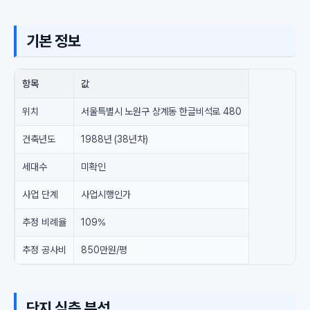
기본 정보
항목
값
위치
서울특별시 노원구 상계동 한글비석로 480
건축년도
1988년 (38년차)
세대수
미확인
사업 단계
사업시행인가
추정 비례율
109%
추정 공사비
850만원/평
단지 심층 분석